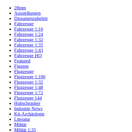
28mm
Ausstellungen
Dioramenzubehör
Fahrzeuge
Fahrzeuge 1:16
Fahrzeuge 1:24
Fahrzeuge 1:32
Fahrzeuge 1:35
Fahrzeuge 1:43
Fahrzeuge HO
Featured
Figuren
Flugzeuge
Flugzeuge 1:100
Flugzeuge 1:32
Flugzeuge 1:48
Flugzeuge 1:72
Flugzeuge 144
Hubschrauber
Industrie News
Kit-Archäologie
Literatur
Militär
Militär 1:35