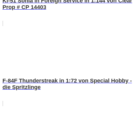
Ki-51 Sonia in Foreign Service in 1:144 von Clear
Prop # CP 14403
F-84F Thunderstreak in 1:72 von Special Hobby -
die Spritzlinge