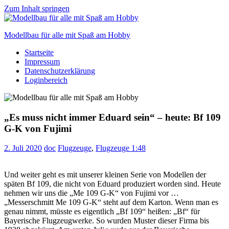
Zum Inhalt springen
Modellbau für alle mit Spaß am Hobby
Startseite
Scale
Impressum
modelling
Datenschutzerklärung
for
Loginbereich
everyone
to
enjoy
„Es muss nicht immer Eduard sein“ – heute: Bf 109
G-K von Fujimi
2. Juli 2020
doc
Flugzeuge
,
Flugzeuge 1:48
Und weiter geht es mit unserer kleinen Serie von Modellen der
späten Bf 109, die nicht von Eduard produziert worden sind. Heute
nehmen wir uns die „Me 109 G-K“ von Fujimi vor …
„Messerschmitt Me 109 G-K“ steht auf dem Karton. Wenn man es
genau nimmt, müsste es eigentlich „Bf 109“ heißen: „Bf“ für
Bayerische Flugzeugwerke. So wurden Muster dieser Firma bis