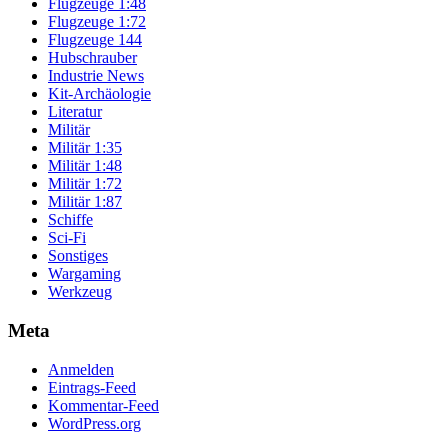
Flugzeuge 1:48
Flugzeuge 1:72
Flugzeuge 144
Hubschrauber
Industrie News
Kit-Archäologie
Literatur
Militär
Militär 1:35
Militär 1:48
Militär 1:72
Militär 1:87
Schiffe
Sci-Fi
Sonstiges
Wargaming
Werkzeug
Meta
Anmelden
Eintrags-Feed
Kommentar-Feed
WordPress.org