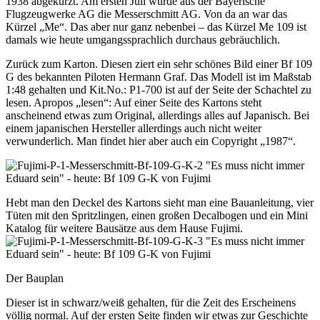
1938 abgekürzt. Am ersten Juli wurde aus der Bayerische
Flugzeugwerke AG die Messerschmitt AG. Von da an war das
Kürzel „Me“. Das aber nur ganz nebenbei – das Kürzel Me 109 ist
damals wie heute umgangssprachlich durchaus gebräuchlich.
Zurück zum Karton. Diesen ziert ein sehr schönes Bild einer Bf 109
G des bekannten Piloten Hermann Graf. Das Modell ist im Maßstab
1:48 gehalten und Kit.No.: P1-700 ist auf der Seite der Schachtel zu
lesen. Apropos „lesen“: Auf einer Seite des Kartons steht
anscheinend etwas zum Original, allerdings alles auf Japanisch. Bei
einem japanischen Hersteller allerdings auch nicht weiter
verwunderlich. Man findet hier aber auch ein Copyright „1987“.
Hebt man den Deckel des Kartons sieht man eine Bauanleitung, vier
Tüten mit den Spritzlingen, einen großen Decalbogen und ein Mini
Katalog für weitere Bausätze aus dem Hause Fujimi.
Der Bauplan
Dieser ist in schwarz/weiß gehalten, für die Zeit des Erscheinens
völlig normal. Auf der ersten Seite finden wir etwas zur Geschichte