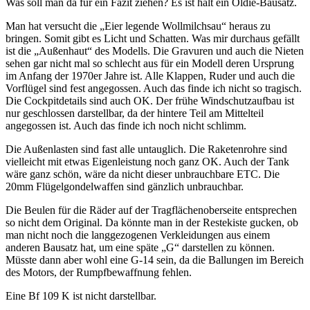
Was soll man da für ein Fazit ziehen? Es ist halt ein Oldie-Bausatz.
Man hat versucht die „Eier legende Wollmilchsau“ heraus zu
bringen. Somit gibt es Licht und Schatten. Was mir durchaus gefällt
ist die „Außenhaut“ des Modells. Die Gravuren und auch die Nieten
sehen gar nicht mal so schlecht aus für ein Modell deren Ursprung
im Anfang der 1970er Jahre ist. Alle Klappen, Ruder und auch die
Vorflügel sind fest angegossen. Auch das finde ich nicht so tragisch.
Die Cockpitdetails sind auch OK. Der frühe Windschutzaufbau ist
nur geschlossen darstellbar, da der hintere Teil am Mittelteil
angegossen ist. Auch das finde ich noch nicht schlimm.
Die Außenlasten sind fast alle untauglich. Die Raketenrohre sind
vielleicht mit etwas Eigenleistung noch ganz OK. Auch der Tank
wäre ganz schön, wäre da nicht dieser unbrauchbare ETC. Die
20mm Flügelgondelwaffen sind gänzlich unbrauchbar.
Die Beulen für die Räder auf der Tragflächenoberseite entsprechen
so nicht dem Original. Da könnte man in der Restekiste gucken, ob
man nicht noch die langgezogenen Verkleidungen aus einem
anderen Bausatz hat, um eine späte „G“ darstellen zu können.
Müsste dann aber wohl eine G-14 sein, da die Ballungen im Bereich
des Motors, der Rumpfbewaffnung fehlen.
Eine Bf 109 K ist nicht darstellbar.