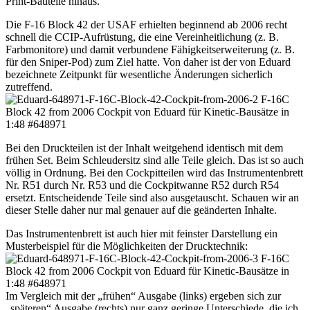
Print-Bauteile hinaus.
Die F-16 Block 42 der USAF erhielten beginnend ab 2006 recht
schnell die CCIP-Aufrüstung, die eine Vereinheitlichung (z. B.
Farbmonitore) und damit verbundene Fähigkeitserweiterung (z. B.
für den Sniper-Pod) zum Ziel hatte. Von daher ist der von Eduard
bezeichnete Zeitpunkt für wesentliche Änderungen sicherlich
zutreffend.
Bei den Druckteilen ist der Inhalt weitgehend identisch mit dem
frühen Set. Beim Schleudersitz sind alle Teile gleich. Das ist so auch
völlig in Ordnung. Bei den Cockpitteilen wird das Instrumentenbrett
Nr. R51 durch Nr. R53 und die Cockpitwanne R52 durch R54
ersetzt. Entscheidende Teile sind also ausgetauscht. Schauen wir an
dieser Stelle daher nur mal genauer auf die geänderten Inhalte.
Das Instrumentenbrett ist auch hier mit feinster Darstellung ein
Musterbeispiel für die Möglichkeiten der Drucktechnik:
Im Vergleich mit der „frühen“ Ausgabe (links) ergeben sich zur
„späteren“ Ausgabe (rechts) nur ganz geringe Unterschiede, die ich