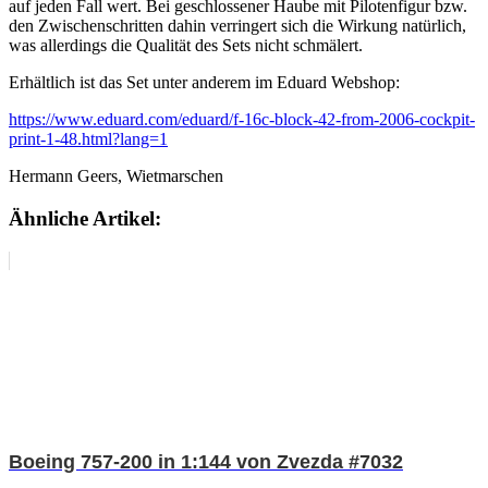
auf jeden Fall wert. Bei geschlossener Haube mit Pilotenfigur bzw.
den Zwischenschritten dahin verringert sich die Wirkung natürlich,
was allerdings die Qualität des Sets nicht schmälert.
Erhältlich ist das Set unter anderem im Eduard Webshop:
https://www.eduard.com/eduard/f-16c-block-42-from-2006-cockpit-
print-1-48.html?lang=1
Hermann Geers, Wietmarschen
Ähnliche Artikel:
Boeing 757-200 in 1:144 von Zvezda #7032