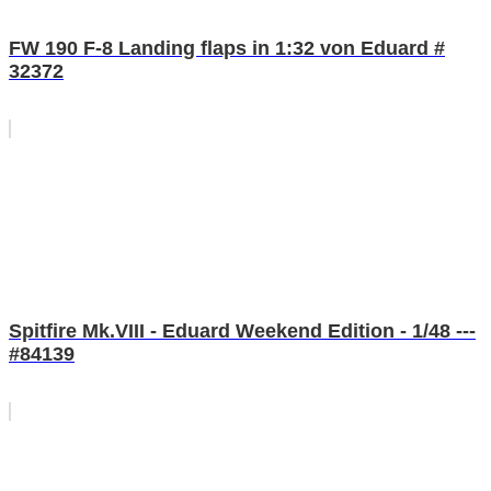
FW 190 F-8 Landing flaps in 1:32 von Eduard #
32372
Spitfire Mk.VIII - Eduard Weekend Edition - 1/48 ---
#84139