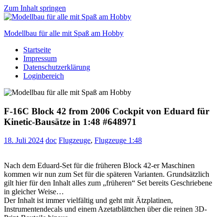
Zum Inhalt springen
Modellbau für alle mit Spaß am Hobby
Startseite
Scale
Impressum
modelling
Datenschutzerklärung
for
Loginbereich
everyone
to
enjoy
F-16C Block 42 from 2006 Cockpit von Eduard für
Kinetic-Bausätze in 1:48 #648971
18. Juli 2024
doc
Flugzeuge
,
Flugzeuge 1:48
Nach dem Eduard-Set für die früheren Block 42-er Maschinen
kommen wir nun zum Set für die späteren Varianten. Grundsätzlich
gilt hier für den Inhalt alles zum „früheren“ Set bereits Geschriebene
in gleicher Weise…
Der Inhalt ist immer vielfältig und geht mit Ätzplatinen,
Instrumentendecals und einem Azetatblättchen über die reinen 3D-