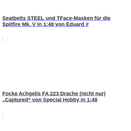
Seatbelts STEEL und TFace-Masken für die
Spitfire Mk. V in 1:48 von Eduard #
Focke Achgelis FA 223 Drache (nicht nur)
„Captured“ von Special Hobby in 1:48