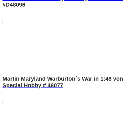
#D48096
Martin Maryland Warburton´s War in 1:48 von
Special Hobby # 48077