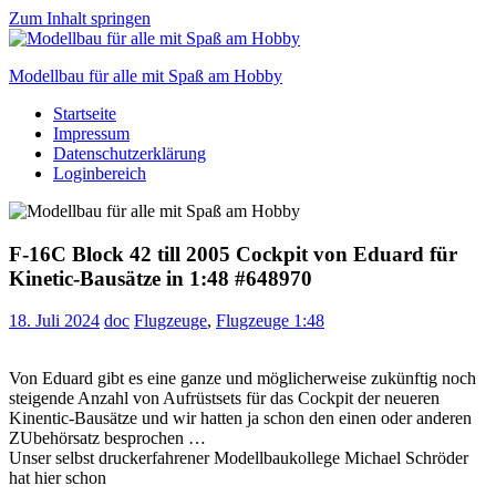
Zum Inhalt springen
Modellbau für alle mit Spaß am Hobby
Startseite
Scale
Impressum
modelling
Datenschutzerklärung
for
Loginbereich
everyone
to
enjoy
F-16C Block 42 till 2005 Cockpit von Eduard für
Kinetic-Bausätze in 1:48 #648970
18. Juli 2024
doc
Flugzeuge
,
Flugzeuge 1:48
Von Eduard gibt es eine ganze und möglicherweise zukünftig noch
steigende Anzahl von Aufrüstsets für das Cockpit der neueren
Kinentic-Bausätze und wir hatten ja schon den einen oder anderen
ZUbehörsatz besprochen …
Unser selbst druckerfahrener Modellbaukollege Michael Schröder
hat hier schon