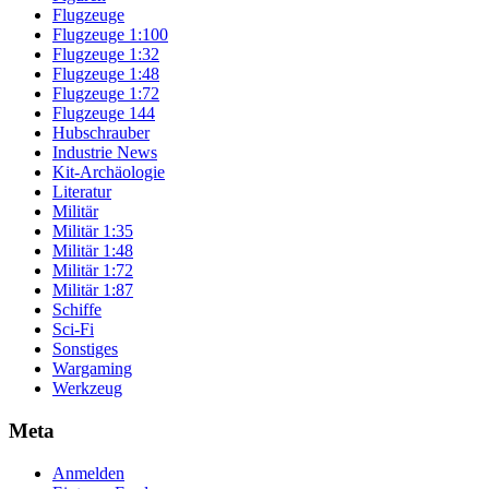
Flugzeuge
Flugzeuge 1:100
Flugzeuge 1:32
Flugzeuge 1:48
Flugzeuge 1:72
Flugzeuge 144
Hubschrauber
Industrie News
Kit-Archäologie
Literatur
Militär
Militär 1:35
Militär 1:48
Militär 1:72
Militär 1:87
Schiffe
Sci-Fi
Sonstiges
Wargaming
Werkzeug
Meta
Anmelden