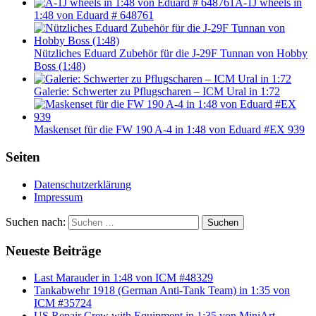
A-1J wheels in
1:48 von Eduard # 648761
Nützliches Eduard Zubehör für die J-29F Tunnan von Hobby
Boss (1:48)
Galerie: Schwerter zu Pflugscharen – ICM Ural in 1:72
Maskenset für die FW 190 A-4 in 1:48 von Eduard #EX 939
Seiten
Datenschutzerklärung
Impressum
Suchen nach:
Suchen
Neueste Beiträge
Last Marauder in 1:48 von ICM #48329
Tankabwehr 1918 (German Anti-Tank Team) in 1:35 von
ICM #35724
US Repair Crew with Equipment in 1:35 von MiniArt