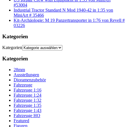
#53004
Industrial Tractor Standard N Mod 1940-42 in 1:35 von
MiniArt # 35466
Kit-Archäologie: M 19 Panzertransporter in 1:76 von Revell #
03226
Kategorien
Kategorien
Kategorien
28mm
Ausstellungen
Dioramenzubehör
Fahrzeuge
Fahrzeuge 1:16
Fahrzeuge 1:24
Fahrzeuge 1:32
Fahrzeuge 1:35
Fahrzeuge 1:43
Fahrzeuge HO
Featured
Figuren