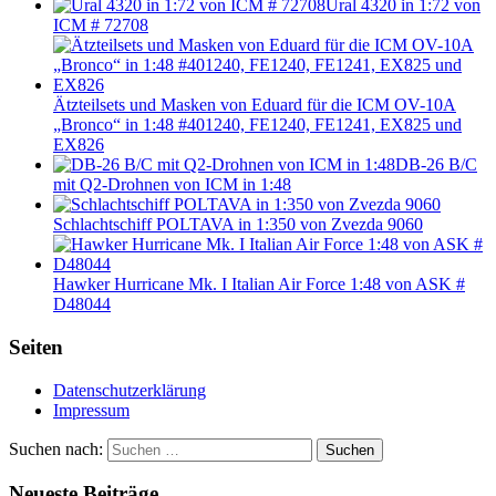
Ural 4320 in 1:72 von
ICM # 72708
Ätzteilsets und Masken von Eduard für die ICM OV-10A
„Bronco“ in 1:48 #401240, FE1240, FE1241, EX825 und
EX826
DB-26 B/C
mit Q2-Drohnen von ICM in 1:48
Schlachtschiff POLTAVA in 1:350 von Zvezda 9060
Hawker Hurricane Mk. I Italian Air Force 1:48 von ASK #
D48044
Seiten
Datenschutzerklärung
Impressum
Suchen nach:
Suchen
Neueste Beiträge