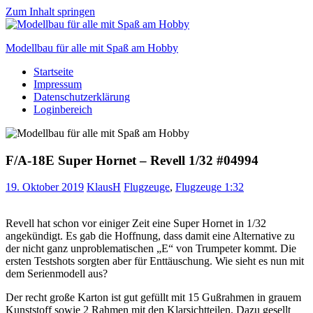
Zum Inhalt springen
Modellbau für alle mit Spaß am Hobby
Startseite
Scale
Impressum
modelling
Datenschutzerklärung
for
Loginbereich
everyone
to
enjoy
F/A-18E Super Hornet – Revell 1/32 #04994
19. Oktober 2019
KlausH
Flugzeuge
,
Flugzeuge 1:32
Revell hat schon vor einiger Zeit eine Super Hornet in 1/32
angekündigt. Es gab die Hoffnung, dass damit eine Alternative zu
der nicht ganz unproblematischen „E“ von Trumpeter kommt. Die
ersten Testshots sorgten aber für Enttäuschung. Wie sieht es nun mit
dem Serienmodell aus?
Der recht große Karton ist gut gefüllt mit 15 Gußrahmen in grauem
Kunststoff sowie 2 Rahmen mit den Klarsichtteilen. Dazu gesellt