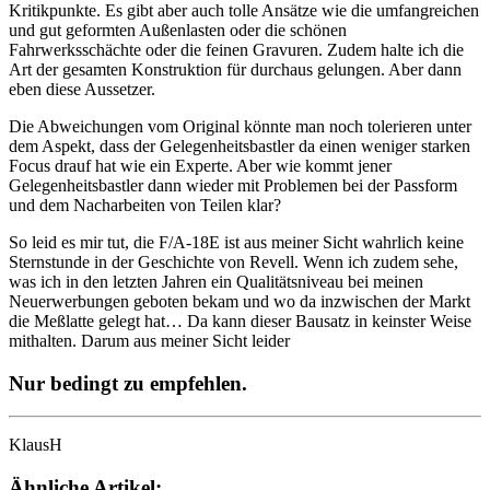
Kritikpunkte. Es gibt aber auch tolle Ansätze wie die umfangreichen
und gut geformten Außenlasten oder die schönen
Fahrwerksschächte oder die feinen Gravuren. Zudem halte ich die
Art der gesamten Konstruktion für durchaus gelungen. Aber dann
eben diese Aussetzer.
Die Abweichungen vom Original könnte man noch tolerieren unter
dem Aspekt, dass der Gelegenheitsbastler da einen weniger starken
Focus drauf hat wie ein Experte. Aber wie kommt jener
Gelegenheitsbastler dann wieder mit Problemen bei der Passform
und dem Nacharbeiten von Teilen klar?
So leid es mir tut, die F/A-18E ist aus meiner Sicht wahrlich keine
Sternstunde in der Geschichte von Revell. Wenn ich zudem sehe,
was ich in den letzten Jahren ein Qualitätsniveau bei meinen
Neuerwerbungen geboten bekam und wo da inzwischen der Markt
die Meßlatte gelegt hat… Da kann dieser Bausatz in keinster Weise
mithalten. Darum aus meiner Sicht leider
Nur bedingt zu empfehlen.
KlausH
Ähnliche Artikel: