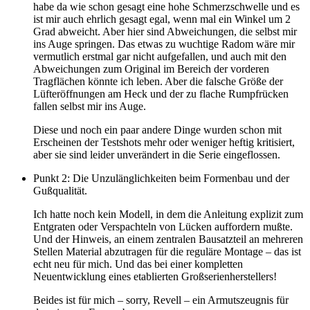
habe da wie schon gesagt eine hohe Schmerzschwelle und es
ist mir auch ehrlich gesagt egal, wenn mal ein Winkel um 2
Grad abweicht. Aber hier sind Abweichungen, die selbst mir
ins Auge springen. Das etwas zu wuchtige Radom wäre mir
vermutlich erstmal gar nicht aufgefallen, und auch mit den
Abweichungen zum Original im Bereich der vorderen
Tragflächen könnte ich leben. Aber die falsche Größe der
Lüfteröffnungen am Heck und der zu flache Rumpfrücken
fallen selbst mir ins Auge.
Diese und noch ein paar andere Dinge wurden schon mit
Erscheinen der Testshots mehr oder weniger heftig kritisiert,
aber sie sind leider unverändert in die Serie eingeflossen.
Punkt 2: Die Unzulänglichkeiten beim Formenbau und der
Gußqualität.
Ich hatte noch kein Modell, in dem die Anleitung explizit zum
Entgraten oder Verspachteln von Lücken auffordern mußte.
Und der Hinweis, an einem zentralen Bausatzteil an mehreren
Stellen Material abzutragen für die reguläre Montage – das ist
echt neu für mich. Und das bei einer kompletten
Neuentwicklung eines etablierten Großserienherstellers!
Beides ist für mich – sorry, Revell – ein Armutszeugnis für