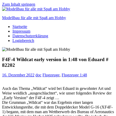
Zum Inhalt springen
Modellbau für alle mit Spaß am Hobby
Startseite
Scale
Impressum
modelling
Datenschutzerklärung
for
Loginbereich
everyone
to
enjoy
F4F-4 Wildcat early version in 1:48 von Eduard #
82202
16. Dezember 2022
doc
Flugzeuge
,
Flugzeuge 1:48
Auch das Thema „Wildcat“ wird bei Eduard in gewohnter Art und
Weise weidlich „ausgeschlachtet“, wie unser folgendes Review der
„Early Version“ der F4F-4 zeigt …
Die Grumman „Wildcat“ war das Ergebnis einer langen
Entwicklungsreihe, die mit dem Doppeldecker Model G-16 (XF4F-
1) begann, mit dem man am Wettberwerb des Bureau of Aeronautics