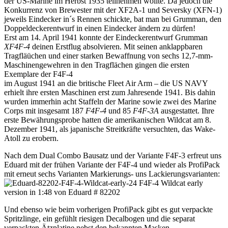
der US-Marine im Herbst 1935 teilnehmen wollte. Da jedoch die
Konkurrenz von Brewester mit der XF2A-1 und Seversky (XFN-1)
jeweils Eindecker in´s Rennen schickte, bat man bei Grumman, den
Doppeldeckerentwurf in einen Eindecker ändern zu dürfen!
Erst am 14. April 1941 konnte der Eindeckerentwurf Grumman
XF4F-4
deinen Erstflug absolvieren. Mit seinen anklappbaren
Tragfläüchen und einer starken Bewaffnung von sechs 12,7-mm-
Maschinengewehren in den Tragflächen gingen die ersten
Exemplare der F4F-4
im August 1941 an die britische Fleet Air Arm – die US NAVY
erhielt ihre ersten Maschinen erst zum Jahresende 1941. Bis dahin
wurden immerhin acht Staffeln der Marine sowie zwei des Marine
Corps mit insgesamt 187
F4F-4
und 85
F4F-3A
ausgestattet. Ihre
erste Bewährungsprobe hatten die amerikanischen Wildcat am 8.
Dezember 1941, als japanische Streitkräfte versuchten, das Wake-
Atoll zu erobern.
Nach dem Dual Combo Bausatz und der Variante F4F-3 erfreut uns
Eduard mit der frühen Variante der F4F-4 und wieder als ProfiPack
mit erneut sechs Varianten Markierungs- uns Lackierungsvarianten:
Und ebenso wie beim vorherigen ProfiPack gibt es gut verpackte
Spritzlinge, ein gefühlt riesigen Decalbogen und die separat
verpackten Ätzplatine nebst den bekannten Masken