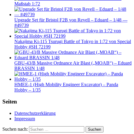
Maßstab 1:72
Upgrade Set für Bristol F2B von Revell – Eduard – 1/48 —
#49739
Nakajima Ki-115 Tsurugi Battle of Tokyo in 1:72 von Special
Hobby #SH 72199
GBU-43/B Massive Ordnance Air Blast („MOAB“) – Eduard
BRASSIN 1/48
HMEE-1 (High Mobility Engineer Excavator) – Panda
Hobby – 1/35
Seiten
Datenschutzerklärung
Impressum
Suchen nach:
Suchen