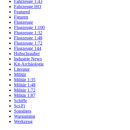
Fahrzeuge 1:43
Fahrzeuge HO
Featured
Figuren
Flugzeuge
Flugzeuge 1:100
Flugzeuge 1:32
Flugzeuge 1:48
Flugzeuge 1:72
Flugzeuge 144
Hubschrauber
Industrie News
Kit-Archäologie
Literatur
Militär
Militär 1:35
Militär 1:48
Militär 1:72
Militär 1:87
Schiffe
Sci-Fi
Sonstiges
Wargaming
Werkzeug