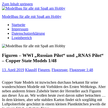
Zum Inhalt springen
Modellbau für alle mit Spaß am Hobby
Startseite
Scale
Impressum
modelling
Datenschutzerklärung
for
Loginbereich
everyone
to
enjoy
Figuren – WWI „Russian Pilot“ und „RNAS Pilot“
– Copper State Models 1/48
13. April 2019
KlausH
Figuren
,
Flugzeuge
,
Flugzeuge 1:48
Copper State Models ist inzwischen durchaus bekannt für seine
wunderschönen Modelle mit Vorbildern des Ersten Weltkriegs. Aber
neben anderem feinen Zubehör bietet der Hersteller auch Figuren
aus dieser Ära an. Wir wollen heute zwei davon näher betrachten …
In dem kleinen, aber sehr stabilen Karton findet sich sorgfältig mit
Luftpolsterfolie geschützt in einem kleinen Plastiktütchen jeweils die