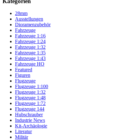
Kategorien
28mm
Ausstellungen
Dioramenzubehör
Fahrzeuge
Fahrzeuge 1:16
Fahrzeuge 1:24
Fahrzeuge 1:32
Fahrzeuge 1:35
Fahrzeuge 1:43
Fahrzeuge HO
Featured
Figuren
Flugzeuge
Flugzeuge 1:100
Flugzeuge 1:32
Flugzeuge 1:48
Flugzeuge 1:72
Flugzeuge 144
Hubschrauber
Industrie News
Kit-Archäologie
Literatur
Militär