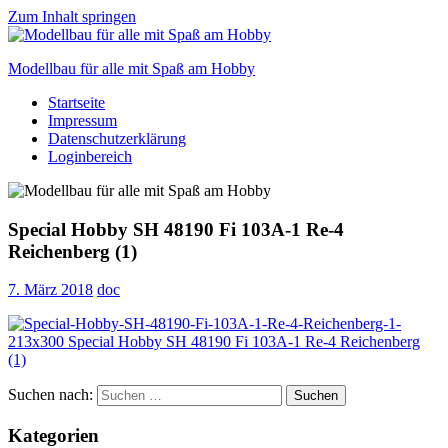
Zum Inhalt springen
Modellbau für alle mit Spaß am Hobby
Startseite
Scale
Impressum
modelling
Datenschutzerklärung
for
Loginbereich
everyone
to
enjoy
Special Hobby SH 48190 Fi 103A-1 Re-4
Reichenberg (1)
7. März 2018
doc
Suchen nach:
Suchen
Kategorien