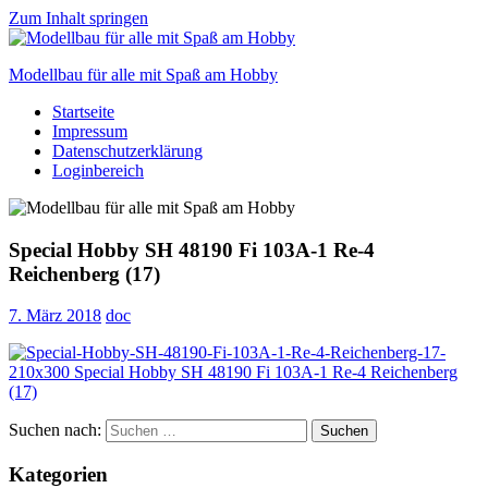
Zum Inhalt springen
Modellbau für alle mit Spaß am Hobby
Startseite
Scale
Impressum
modelling
Datenschutzerklärung
for
Loginbereich
everyone
to
enjoy
Special Hobby SH 48190 Fi 103A-1 Re-4
Reichenberg (17)
7. März 2018
doc
Suchen nach:
Suchen
Kategorien