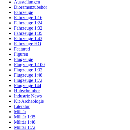
Ausstellungen
Dioramenzubehör
Fahrzeuge
Fahrzeuge 1:16
Fahrzeuge 1:24
Fahrzeuge 1:32
Fahrzeuge 1:35
Fahrzeuge 1:43
Fahrzeuge HO
Featured
Figuren
Flugzeuge
Flugzeuge 1:100
Flugzeuge 1:32
Flugzeuge 1:48
Flugzeuge 1:72
Flugzeuge 144
Hubschrauber
Industrie News
Kit-Archäologie
Literatur
Militär
Militär 1:35
Militär 1:48
Militär 1:72