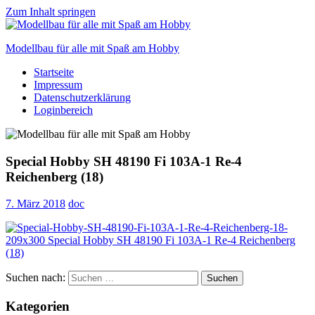
Zum Inhalt springen
Modellbau für alle mit Spaß am Hobby
Startseite
Scale
Impressum
modelling
Datenschutzerklärung
for
Loginbereich
everyone
to
enjoy
Special Hobby SH 48190 Fi 103A-1 Re-4
Reichenberg (18)
7. März 2018
doc
Suchen nach:
Suchen
Kategorien