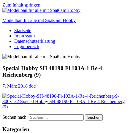
Zum Inhalt springen
Modellbau für alle mit Spaß am Hobby
Startseite
Scale
Impressum
modelling
Datenschutzerklärung
for
Loginbereich
everyone
to
enjoy
Special Hobby SH 48190 Fi 103A-1 Re-4
Reichenberg (9)
7. März 2018
doc
Suchen nach:
Suchen
Kategorien