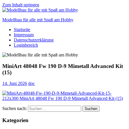
Zum Inhalt springen
Modellbau für alle mit Spaß am Hobby
Startseite
Scale
Impressum
modelling
Datenschutzerklärung
for
Loginbereich
everyone
to
enjoy
MiniArt 48048 Fw 190 D-9 Mimetall Advanced Kit
(15)
14. Juni 2026
doc
Suchen nach:
Suchen
Kategorien