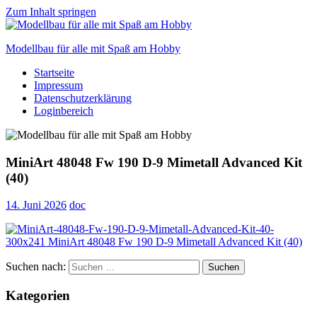
Zum Inhalt springen
Modellbau für alle mit Spaß am Hobby
Startseite
Scale
Impressum
modelling
Datenschutzerklärung
for
Loginbereich
everyone
to
enjoy
MiniArt 48048 Fw 190 D-9 Mimetall Advanced Kit
(40)
14. Juni 2026
doc
Suchen nach:
Suchen
Kategorien