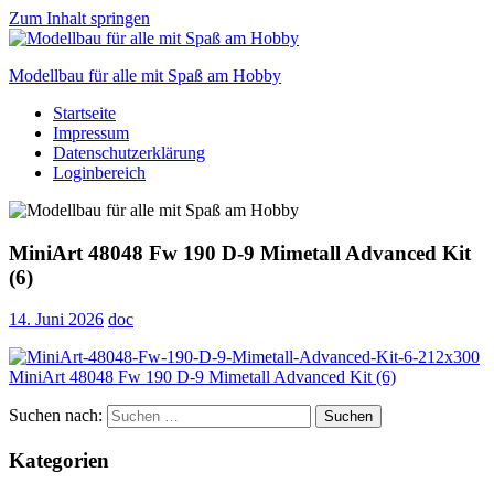
Zum Inhalt springen
Modellbau für alle mit Spaß am Hobby
Startseite
Scale
Impressum
modelling
Datenschutzerklärung
for
Loginbereich
everyone
to
enjoy
MiniArt 48048 Fw 190 D-9 Mimetall Advanced Kit
(6)
14. Juni 2026
doc
Suchen nach:
Suchen
Kategorien