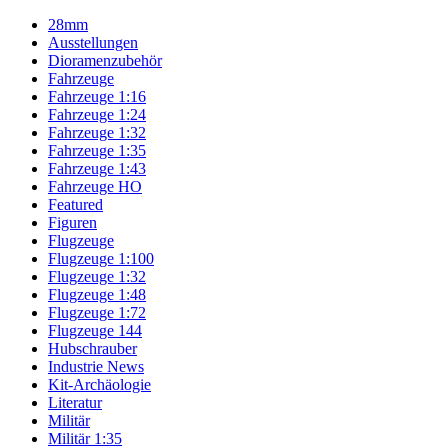
28mm
Ausstellungen
Dioramenzubehör
Fahrzeuge
Fahrzeuge 1:16
Fahrzeuge 1:24
Fahrzeuge 1:32
Fahrzeuge 1:35
Fahrzeuge 1:43
Fahrzeuge HO
Featured
Figuren
Flugzeuge
Flugzeuge 1:100
Flugzeuge 1:32
Flugzeuge 1:48
Flugzeuge 1:72
Flugzeuge 144
Hubschrauber
Industrie News
Kit-Archäologie
Literatur
Militär
Militär 1:35