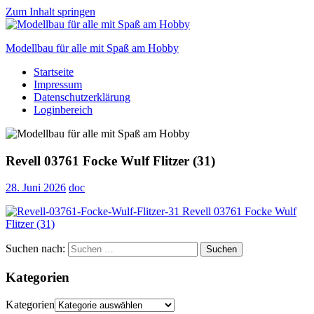
Zum Inhalt springen
Modellbau für alle mit Spaß am Hobby
Startseite
Scale
Impressum
modelling
Datenschutzerklärung
for
Loginbereich
everyone
to
enjoy
Revell 03761 Focke Wulf Flitzer (31)
28. Juni 2026
doc
Suchen nach:
Suchen
Kategorien
Kategorien