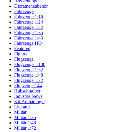
Ausstellungen
Dioramenzubehör
Fahrzeuge
Fahrzeuge 1:16
Fahrzeuge 1:24
Fahrzeuge 1:32
Fahrzeuge 1:35
Fahrzeuge 1:43
Fahrzeuge HO
Featured
Figuren
Flugzeuge
Flugzeuge 1:100
Flugzeuge 1:32
Flugzeuge 1:48
Flugzeuge 1:72
Flugzeuge 144
Hubschrauber
Industrie News
Kit-Archäologie
Literatur
Militär
Militär 1:35
Militär 1:48
Militär 1:72