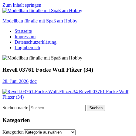
Zum Inhalt springen
Modellbau für alle mit Spaß am Hobby
Startseite
Scale
Impressum
modelling
Datenschutzerklärung
for
Loginbereich
everyone
to
enjoy
Revell 03761 Focke Wulf Flitzer (34)
28. Juni 2026
doc
Suchen nach:
Suchen
Kategorien
Kategorien