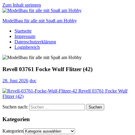
Zum Inhalt springen
Modellbau für alle mit Spaß am Hobby
Startseite
Scale
Impressum
modelling
Datenschutzerklärung
for
Loginbereich
everyone
to
enjoy
Revell 03761 Focke Wulf Flitzer (42)
28. Juni 2026
doc
Suchen nach:
Suchen
Kategorien
Kategorien