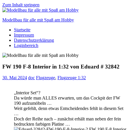
Zum Inhalt springen
Modellbau für alle mit Spaß am Hobby
Startseite
Scale
Impressum
modelling
Datenschutzerklärung
for
Loginbereich
everyone
to
enjoy
FW 190 F-8 Interior in 1:32 von Eduard # 32842
30. Mai 2024
doc
Flugzeuge
,
Flugzeuge 1:32
„Interior Set“?
Da würde man ALLES erwarten, um das Cockpit der FW
190 aufzumöbeln …
Weit gefehlt, denn etwas Entscheidendes fehlt in diesem Set
…
Doch der Reihe nach – zunächst erhält man neben der fein
bedruckten farbigen Platine …