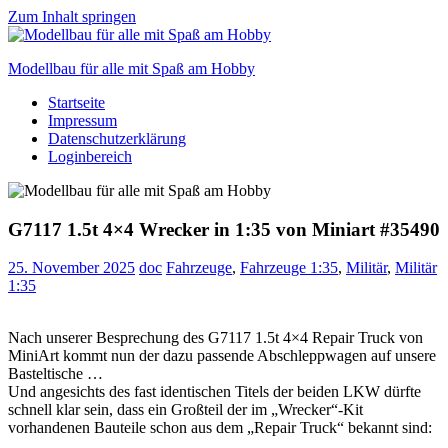
Zum Inhalt springen
Modellbau für alle mit Spaß am Hobby
Startseite
Scale
Impressum
modelling
Datenschutzerklärung
for
Loginbereich
everyone
to
enjoy
G7117 1.5t 4×4 Wrecker in 1:35 von Miniart #35490
25. November 2025
doc
Fahrzeuge
,
Fahrzeuge 1:35
,
Militär
,
Militär
1:35
Nach unserer Besprechung des G7117 1.5t 4×4 Repair Truck von
MiniArt kommt nun der dazu passende Abschleppwagen auf unsere
Basteltische …
Und angesichts des fast identischen Titels der beiden LKW dürfte
schnell klar sein, dass ein Großteil der im „Wrecker“-Kit
vorhandenen Bauteile schon aus dem „Repair Truck“ bekannt sind: