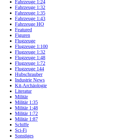
Fahrzeuge 1:24
Fahrzeuge 1:32
Fahrzeuge 1:35
Fahrzeuge 1:43
Fahrzeuge HO
Featured
Figuren
Flugzeuge
Flugzeuge 1:100
Flugzeuge 1:32
Flugzeuge 1:48
Flugzeuge 1:72
Flugzeuge 144
Hubschrauber
Industrie News
Kit-Archäologie
Literatur
Militär
Militär 1:35
Militär 1:48
Militär 1:72
Militär 1:87
Schiffe
Sci-Fi
Sonstiges