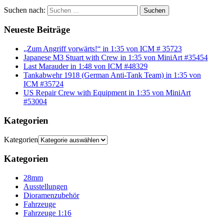
Suchen nach:
Suchen
Neueste Beiträge
„Zum Angriff vorwärts!“ in 1:35 von ICM # 35723
Japanese M3 Stuart with Crew in 1:35 von MiniArt #35454
Last Marauder in 1:48 von ICM #48329
Tankabwehr 1918 (German Anti-Tank Team) in 1:35 von
ICM #35724
US Repair Crew with Equipment in 1:35 von MiniArt
#53004
Kategorien
Kategorien
Kategorien
28mm
Ausstellungen
Dioramenzubehör
Fahrzeuge
Fahrzeuge 1:16