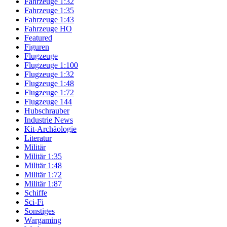
Fahrzeuge 1:32
Fahrzeuge 1:35
Fahrzeuge 1:43
Fahrzeuge HO
Featured
Figuren
Flugzeuge
Flugzeuge 1:100
Flugzeuge 1:32
Flugzeuge 1:48
Flugzeuge 1:72
Flugzeuge 144
Hubschrauber
Industrie News
Kit-Archäologie
Literatur
Militär
Militär 1:35
Militär 1:48
Militär 1:72
Militär 1:87
Schiffe
Sci-Fi
Sonstiges
Wargaming