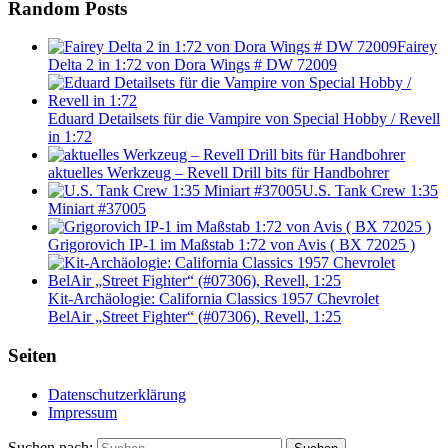
Random Posts
Fairey
Delta 2 in 1:72 von Dora Wings # DW 72009
Eduard Detailsets für die Vampire von Special Hobby / Revell
in 1:72
aktuelles Werkzeug – Revell Drill bits für Handbohrer
U.S. Tank Crew 1:35
Miniart #37005
Grigorovich IP-1 im Maßstab 1:72 von Avis ( BX 72025 )
Kit-Archäologie: California Classics 1957 Chevrolet
BelAir „Street Fighter“ (#07306), Revell, 1:25
Seiten
Datenschutzerklärung
Impressum
Suchen nach: