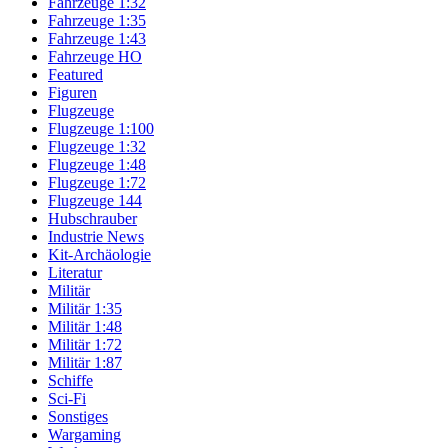
Fahrzeuge 1:32
Fahrzeuge 1:35
Fahrzeuge 1:43
Fahrzeuge HO
Featured
Figuren
Flugzeuge
Flugzeuge 1:100
Flugzeuge 1:32
Flugzeuge 1:48
Flugzeuge 1:72
Flugzeuge 144
Hubschrauber
Industrie News
Kit-Archäologie
Literatur
Militär
Militär 1:35
Militär 1:48
Militär 1:72
Militär 1:87
Schiffe
Sci-Fi
Sonstiges
Wargaming