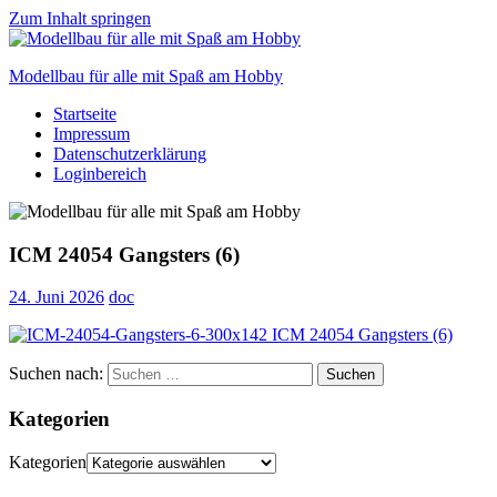
Zum Inhalt springen
Modellbau für alle mit Spaß am Hobby
Startseite
Scale
Impressum
modelling
Datenschutzerklärung
for
Loginbereich
everyone
to
enjoy
ICM 24054 Gangsters (6)
24. Juni 2026
doc
Suchen nach:
Suchen
Kategorien
Kategorien