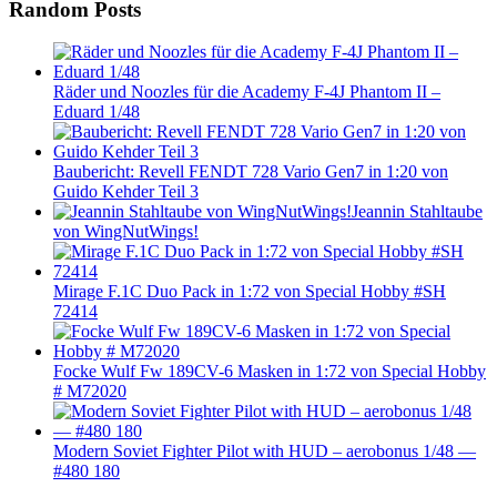
Random Posts
Räder und Noozles für die Academy F-4J Phantom II –
Eduard 1/48
Baubericht: Revell FENDT 728 Vario Gen7 in 1:20 von
Guido Kehder Teil 3
Jeannin Stahltaube
von WingNutWings!
Mirage F.1C Duo Pack in 1:72 von Special Hobby #SH
72414
Focke Wulf Fw 189CV-6 Masken in 1:72 von Special Hobby
# M72020
Modern Soviet Fighter Pilot with HUD – aerobonus 1/48 —
#480 180