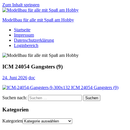
Zum Inhalt springen
Modellbau für alle mit Spaß am Hobby
Startseite
Scale
Impressum
modelling
Datenschutzerklärung
for
Loginbereich
everyone
to
enjoy
ICM 24054 Gangsters (9)
24. Juni 2026
doc
Suchen nach:
Suchen
Kategorien
Kategorien