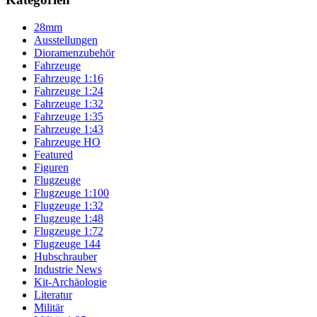
28mm
Ausstellungen
Dioramenzubehör
Fahrzeuge
Fahrzeuge 1:16
Fahrzeuge 1:24
Fahrzeuge 1:32
Fahrzeuge 1:35
Fahrzeuge 1:43
Fahrzeuge HO
Featured
Figuren
Flugzeuge
Flugzeuge 1:100
Flugzeuge 1:32
Flugzeuge 1:48
Flugzeuge 1:72
Flugzeuge 144
Hubschrauber
Industrie News
Kit-Archäologie
Literatur
Militär