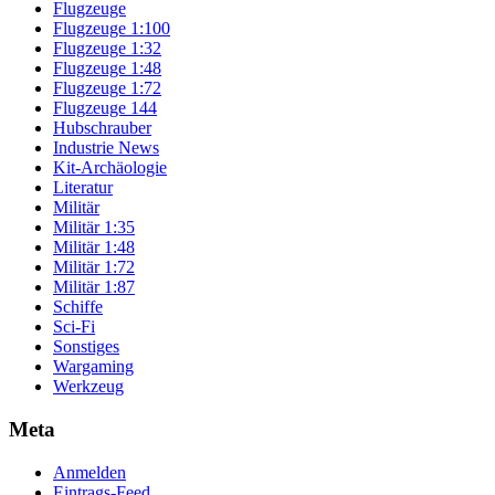
Flugzeuge
Flugzeuge 1:100
Flugzeuge 1:32
Flugzeuge 1:48
Flugzeuge 1:72
Flugzeuge 144
Hubschrauber
Industrie News
Kit-Archäologie
Literatur
Militär
Militär 1:35
Militär 1:48
Militär 1:72
Militär 1:87
Schiffe
Sci-Fi
Sonstiges
Wargaming
Werkzeug
Meta
Anmelden
Eintrags-Feed