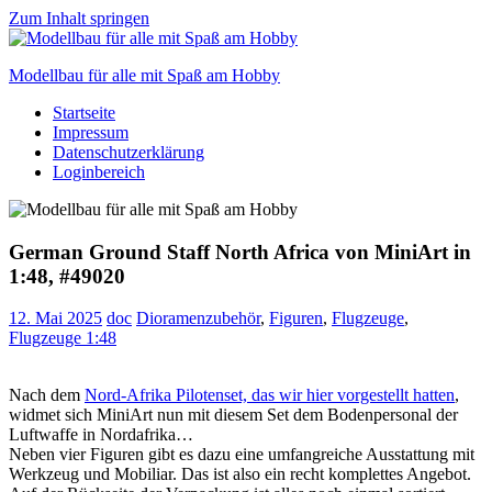
Zum Inhalt springen
Modellbau für alle mit Spaß am Hobby
Startseite
Scale
Impressum
modelling
Datenschutzerklärung
for
Loginbereich
everyone
to
enjoy
German Ground Staff North Africa von MiniArt in
1:48, #49020
12. Mai 2025
doc
Dioramenzubehör
,
Figuren
,
Flugzeuge
,
Flugzeuge 1:48
Nach dem
Nord-Afrika Pilotenset, das wir hier vorgestellt hatten
,
widmet sich MiniArt nun mit diesem Set dem Bodenpersonal der
Luftwaffe in Nordafrika…
Neben vier Figuren gibt es dazu eine umfangreiche Ausstattung mit
Werkzeug und Mobiliar. Das ist also ein recht komplettes Angebot.