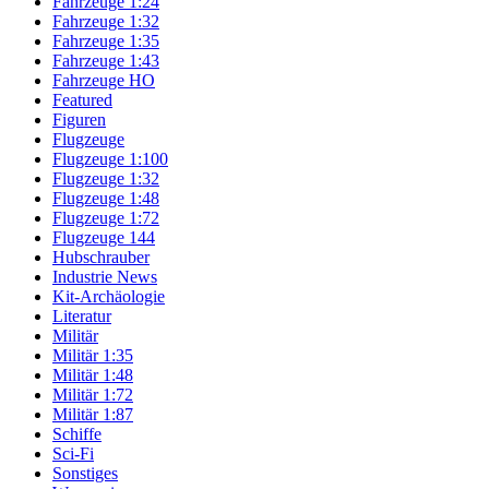
Fahrzeuge 1:24
Fahrzeuge 1:32
Fahrzeuge 1:35
Fahrzeuge 1:43
Fahrzeuge HO
Featured
Figuren
Flugzeuge
Flugzeuge 1:100
Flugzeuge 1:32
Flugzeuge 1:48
Flugzeuge 1:72
Flugzeuge 144
Hubschrauber
Industrie News
Kit-Archäologie
Literatur
Militär
Militär 1:35
Militär 1:48
Militär 1:72
Militär 1:87
Schiffe
Sci-Fi
Sonstiges