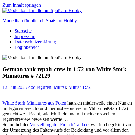
Zum Inhalt springen
Modellbau für alle mit Spaß am Hobby
Startseite
Scale
Impressum
modelling
Datenschutzerklärung
for
Loginbereich
everyone
to
enjoy
German tank repair crew in 1:72 von White Stork
Miniatures # 72129
12. Juli 2025
doc
Figuren
,
Militär
,
Militär 1:72
White Stork Miniatures aus Polen
hat sich mittlerweile einen Namen
im Figurenbereich (und hier insbesondere im Militärmaßstab 1:72)
gemacht – zu Recht, wie ich finde und mit meinem zweiten
Figurenreview beweisen werde …
Schon bei der
Vorstellung der French Tankers
war ich begeistert von
der Umsetzung des Faltenwurfs der Bekleidung und vor allem den