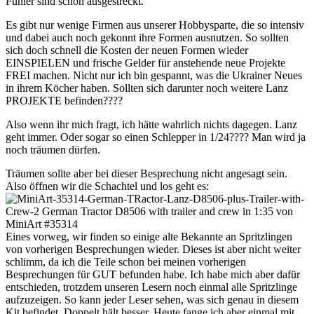
Fühler sind schon ausgestreckt.
Es gibt nur wenige Firmen aus unserer Hobbysparte, die so intensiv
und dabei auch noch gekonnt ihre Formen ausnutzen. So sollten
sich doch schnell die Kosten der neuen Formen wieder
EINSPIELEN und frische Gelder für anstehende neue Projekte
FREI machen. Nicht nur ich bin gespannt, was die Ukrainer Neues
in ihrem Köcher haben. Sollten sich darunter noch weitere Lanz
PROJEKTE befinden????
Also wenn ihr mich fragt, ich hätte wahrlich nichts dagegen. Lanz
geht immer. Oder sogar so einen Schlepper in 1/24???? Man wird ja
noch träumen dürfen.
Träumen sollte aber bei dieser Besprechung nicht angesagt sein.
Also öffnen wir die Schachtel und los geht es:
Eines vorweg, wir finden so einige alte Bekannte an Spritzlingen
von vorherigen Besprechungen wieder. Dieses ist aber nicht weiter
schlimm, da ich die Teile schon bei meinen vorherigen
Besprechungen für GUT befunden habe. Ich habe mich aber dafür
entschieden, trotzdem unseren Lesern noch einmal alle Spritzlinge
aufzuzeigen. So kann jeder Leser sehen, was sich genau in diesem
Kit befindet. Doppelt hält besser. Heute fange ich aber einmal mit