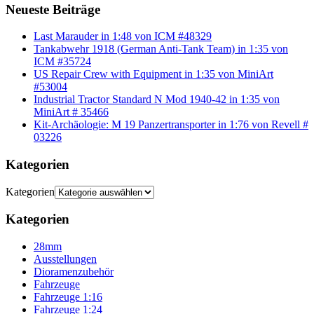
Neueste Beiträge
Last Marauder in 1:48 von ICM #48329
Tankabwehr 1918 (German Anti-Tank Team) in 1:35 von
ICM #35724
US Repair Crew with Equipment in 1:35 von MiniArt
#53004
Industrial Tractor Standard N Mod 1940-42 in 1:35 von
MiniArt # 35466
Kit-Archäologie: M 19 Panzertransporter in 1:76 von Revell #
03226
Kategorien
Kategorien
Kategorien
28mm
Ausstellungen
Dioramenzubehör
Fahrzeuge
Fahrzeuge 1:16
Fahrzeuge 1:24