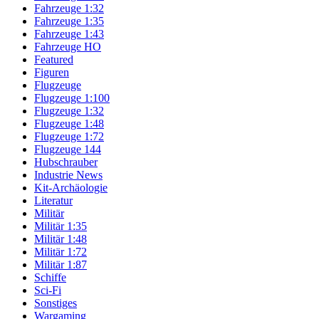
Fahrzeuge 1:32
Fahrzeuge 1:35
Fahrzeuge 1:43
Fahrzeuge HO
Featured
Figuren
Flugzeuge
Flugzeuge 1:100
Flugzeuge 1:32
Flugzeuge 1:48
Flugzeuge 1:72
Flugzeuge 144
Hubschrauber
Industrie News
Kit-Archäologie
Literatur
Militär
Militär 1:35
Militär 1:48
Militär 1:72
Militär 1:87
Schiffe
Sci-Fi
Sonstiges
Wargaming