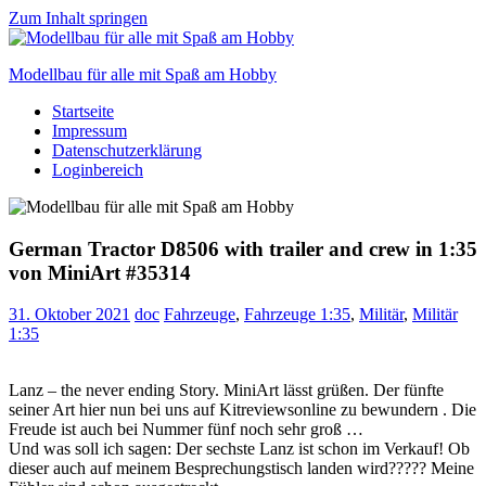
Zum Inhalt springen
Modellbau für alle mit Spaß am Hobby
Startseite
Scale
Impressum
modelling
Datenschutzerklärung
for
Loginbereich
everyone
to
enjoy
German Tractor D8506 with trailer and crew in 1:35
von MiniArt #35314
31. Oktober 2021
doc
Fahrzeuge
,
Fahrzeuge 1:35
,
Militär
,
Militär
1:35
Lanz – the never ending Story. MiniArt lässt grüßen. Der fünfte
seiner Art hier nun bei uns auf Kitreviewsonline zu bewundern . Die
Freude ist auch bei Nummer fünf noch sehr groß …
Und was soll ich sagen: Der sechste Lanz ist schon im Verkauf! Ob
dieser auch auf meinem Besprechungstisch landen wird????? Meine