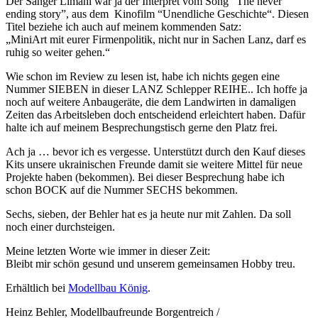
Der Sänger Limahl war ja der Interpret vom Song “The never
ending story”, aus dem Kinofilm “Unendliche Geschichte“. Diesen
Titel beziehe ich auch auf meinem kommenden Satz:
„MiniArt mit eurer Firmenpolitik, nicht nur in Sachen Lanz, darf es
ruhig so weiter gehen.“
Wie schon im Review zu lesen ist, habe ich nichts gegen eine
Nummer SIEBEN in dieser LANZ Schlepper REIHE.. Ich hoffe ja
noch auf weitere Anbaugeräte, die dem Landwirten in damaligen
Zeiten das Arbeitsleben doch entscheidend erleichtert haben. Dafür
halte ich auf meinem Besprechungstisch gerne den Platz frei.
Ach ja … bevor ich es vergesse. Unterstützt durch den Kauf dieses
Kits unsere ukrainischen Freunde damit sie weitere Mittel für neue
Projekte haben (bekommen). Bei dieser Besprechung habe ich
schon BOCK auf die Nummer SECHS bekommen.
Sechs, sieben, der Behler hat es ja heute nur mit Zahlen. Da soll
noch einer durchsteigen.
Meine letzten Worte wie immer in dieser Zeit:
Bleibt mir schön gesund und unserem gemeinsamen Hobby treu.
Erhältlich bei
Modellbau König
.
Heinz Behler, Modellbaufreunde Borgentreich /