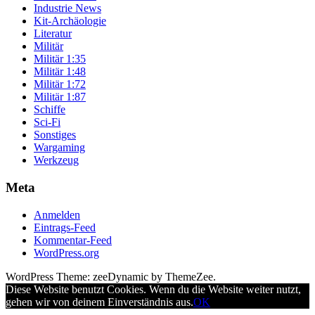
Industrie News
Kit-Archäologie
Literatur
Militär
Militär 1:35
Militär 1:48
Militär 1:72
Militär 1:87
Schiffe
Sci-Fi
Sonstiges
Wargaming
Werkzeug
Meta
Anmelden
Eintrags-Feed
Kommentar-Feed
WordPress.org
WordPress Theme: zeeDynamic by ThemeZee.
Diese Website benutzt Cookies. Wenn du die Website weiter nutzt,
gehen wir von deinem Einverständnis aus.
OK