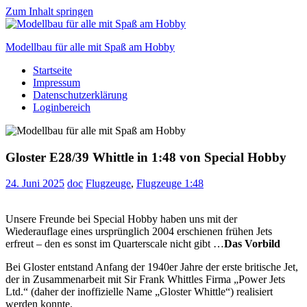
Zum Inhalt springen
Modellbau für alle mit Spaß am Hobby
Startseite
Scale
Impressum
modelling
Datenschutzerklärung
for
Loginbereich
everyone
to
enjoy
Gloster E28/39 Whittle in 1:48 von Special Hobby
24. Juni 2025
doc
Flugzeuge
,
Flugzeuge 1:48
Unsere Freunde bei Special Hobby haben uns mit der
Wiederauflage eines ursprünglich 2004 erschienen frühen Jets
erfreut – den es sonst im Quarterscale nicht gibt …
Das Vorbild
Bei Gloster entstand Anfang der 1940er Jahre der erste britische Jet,
der in Zusammenarbeit mit Sir Frank Whittles Firma „Power Jets
Ltd.“ (daher der inoffizielle Name „Gloster Whittle“) realisiert
werden konnte.