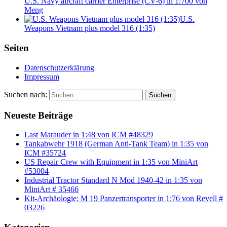
U.S. Navy aircraft carrier Enterprise (CV-6) in 1:700 von
Meng
U.S.
Weapons Vietnam plus model 316 (1:35)
Seiten
Datenschutzerklärung
Impressum
Suchen nach:
Suchen
Neueste Beiträge
Last Marauder in 1:48 von ICM #48329
Tankabwehr 1918 (German Anti-Tank Team) in 1:35 von
ICM #35724
US Repair Crew with Equipment in 1:35 von MiniArt
#53004
Industrial Tractor Standard N Mod 1940-42 in 1:35 von
MiniArt # 35466
Kit-Archäologie: M 19 Panzertransporter in 1:76 von Revell #
03226