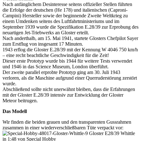
Nach anfänglichem Desinteresse seitens offizieller Stellen führten
die Erfolge der deutschen (He 178) und italienischen (Caproni-
Campini) Hersteller sowie der beginnende Zweite Weltkrieg zu
einem Umdenken seitens des Luftfahrtministeriums und im
September 1939 wurde die Spezifikation E.28/39 zur Erprobung des
neuartigen Jet-Triebwerks an Gloster erteilt.
Nach anderthalb, am 15. Mai 1941, startete Glosters Chefpilot Sayer
zum Erstflug von insgesamt 17 Minuten.
1943 erflog die Gloster E.28/39 mit der Kennung W 4046 750 km/h
– eine recht beachtliche Geschwindigkeit für die Zeit!
Dieser erste Prototyp wurde bis 1944 für weitere Tests verwendet
und 1946 in das Science Museum, London überführt.
Der zweite parallel erprobte Prototyp ging am 30. Juli 1943
verloren, als die Maschine aufgrund einer Querruderstörung zerstört
wurde.
Abschließend sollte nicht unerwähnt bleiben, dass die Erfahrungen
mit der Gloster E.28/39 intensiv zur Entwicklung der Gloster
Meteor beitrugen.
Das Modell
Wir finden die beiden grauen und den transparenten Gussrahmen
zusammen in einer wiederverschließbaren Tüte verpackt vor: