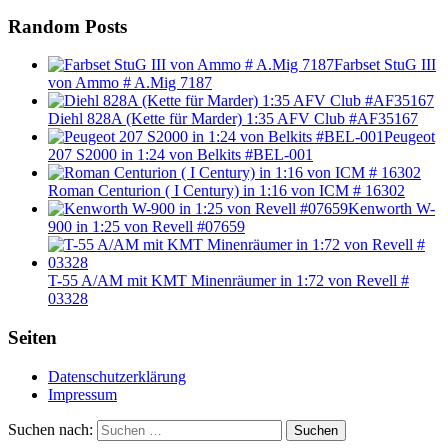
Random Posts
Farbset StuG III
von Ammo # A.Mig 7187
Diehl 828A (Kette für Marder) 1:35 AFV Club #AF35167
Peugeot
207 S2000 in 1:24 von Belkits #BEL-001
Roman Centurion ( I Century) in 1:16 von ICM # 16302
Kenworth W-
900 in 1:25 von Revell #07659
T-55 A/AM mit KMT Minenräumer in 1:72 von Revell #
03328
Seiten
Datenschutzerklärung
Impressum
Suchen nach:
Suchen