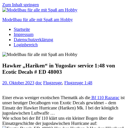
Zum Inhalt springen
Modellbau für alle mit Spaß am Hobby
Startseite
Scale
Impressum
modelling
Datenschutzerklärung
for
Loginbereich
everyone
to
enjoy
Hawker „Hariken“ in Yugoslav service 1:48 von
Ecotic Decals # ED 48003
20. Oktober 2023
doc
Flugzeuge
,
Flugzeuge 1:48
Einer etwas weniger exotischen Thematik als die
Bf 110 Razarac
ist
unser heutiger Decalbogen von Exotic Decals gewidmet – dem
Einsatz der Hawker Hurricane (Hariken) Mk. I bei der königlich
jugoslawischen Luftwaffe …
Wie schon bei der Bf 110 klärt uns ein kleiner Bogen über die
Einsatzgeschichte der jugoslawischen Hurricane auf: