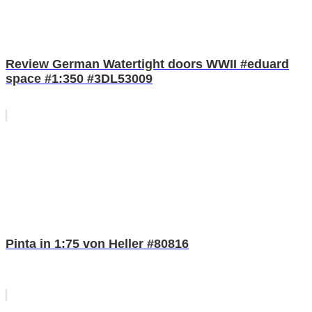
Review German Watertight doors WWII #eduard
space #1:350 #3DL53009
Pinta in 1:75 von Heller #80816