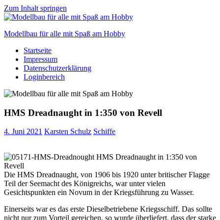
Zum Inhalt springen
Modellbau für alle mit Spaß am Hobby
Startseite
Scale
Impressum
modelling
Datenschutzerklärung
for
Loginbereich
everyone
to
enjoy
HMS Dreadnaught in 1:350 von Revell
4. Juni 2021
Karsten Schulz
Schiffe
Die HMS Dreadnaught, von 1906 bis 1920 unter britischer Flagge
Teil der Seemacht des Königreichs, war unter vielen
Gesichtspunkten ein Novum in der Kriegsführung zu Wasser.
Einerseits war es das erste Dieselbetriebene Kriegsschiff. Das sollte
nicht nur zum Vorteil gereichen, so wurde überliefert, dass der starke