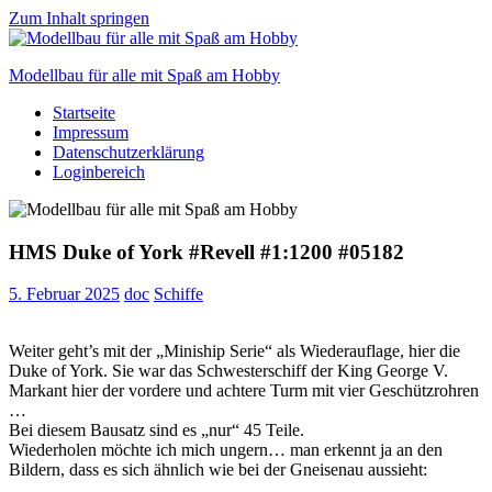
Zum Inhalt springen
Modellbau für alle mit Spaß am Hobby
Startseite
Scale
Impressum
modelling
Datenschutzerklärung
for
Loginbereich
everyone
to
enjoy
HMS Duke of York #Revell #1:1200 #05182
5. Februar 2025
doc
Schiffe
Weiter geht’s mit der „Miniship Serie“ als Wiederauflage, hier die
Duke of York. Sie war das Schwesterschiff der King George V.
Markant hier der vordere und achtere Turm mit vier Geschützrohren
…
Bei diesem Bausatz sind es „nur“ 45 Teile.
Wiederholen möchte ich mich ungern… man erkennt ja an den
Bildern, dass es sich ähnlich wie bei der Gneisenau aussieht: