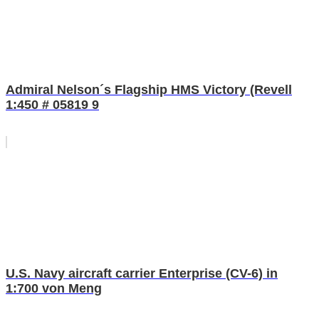
Admiral Nelson´s Flagship HMS Victory (Revell
1:450 # 05819 9
U.S. Navy aircraft carrier Enterprise (CV-6) in
1:700 von Meng