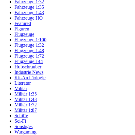
Fahrzeuge 1:32
Fahrzeuge 1:35
Fahrzeuge 1:43
Fahrzeuge HO
Featured
Figuren
Flugzeuge
Flugzeuge 1:100
Flugzeuge 1:32
Flugzeuge 1:48
Flugzeuge 1:72
Flugzeuge 144
Hubschrauber
Industrie News
Kit-Archäologie
Literatur
Militär
Militär 1:35
Militär 1:48
Militär 1:72
Militär 1:87
Schiffe
Sci-Fi
Sonstiges
Wargaming