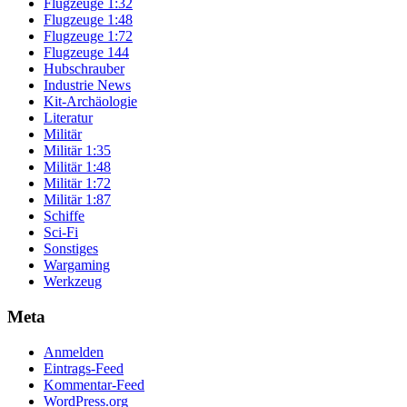
Flugzeuge 1:32
Flugzeuge 1:48
Flugzeuge 1:72
Flugzeuge 144
Hubschrauber
Industrie News
Kit-Archäologie
Literatur
Militär
Militär 1:35
Militär 1:48
Militär 1:72
Militär 1:87
Schiffe
Sci-Fi
Sonstiges
Wargaming
Werkzeug
Meta
Anmelden
Eintrags-Feed
Kommentar-Feed
WordPress.org