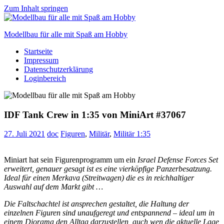
Zum Inhalt springen
Modellbau für alle mit Spaß am Hobby
Startseite
Scale
Impressum
modelling
Datenschutzerklärung
for
Loginbereich
everyone
to
enjoy
IDF Tank Crew in 1:35 von MiniArt #37067
27. Juli 2021
doc
Figuren
,
Militär
,
Militär 1:35
Miniart hat sein Figurenprogramm um ein
Israel Defense Forces Set
erweitert, genauer gesagt ist es eine vierköpfige Panzerbesatzung.
Ideal für einen Merkava
(Streitwagen) die es in reichhaltiger
Auswahl auf dem Markt gibt …
Die Faltschachtel ist ansprechen gestaltet, die Haltung der
einzelnen Figuren sind unaufgeregt und entspannend – ideal um in
einem Diorama den Alltag darzustellen, auch wen die aktuelle Lage