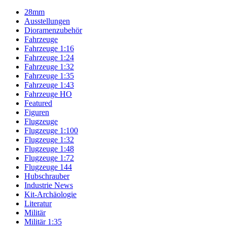
28mm
Ausstellungen
Dioramenzubehör
Fahrzeuge
Fahrzeuge 1:16
Fahrzeuge 1:24
Fahrzeuge 1:32
Fahrzeuge 1:35
Fahrzeuge 1:43
Fahrzeuge HO
Featured
Figuren
Flugzeuge
Flugzeuge 1:100
Flugzeuge 1:32
Flugzeuge 1:48
Flugzeuge 1:72
Flugzeuge 144
Hubschrauber
Industrie News
Kit-Archäologie
Literatur
Militär
Militär 1:35