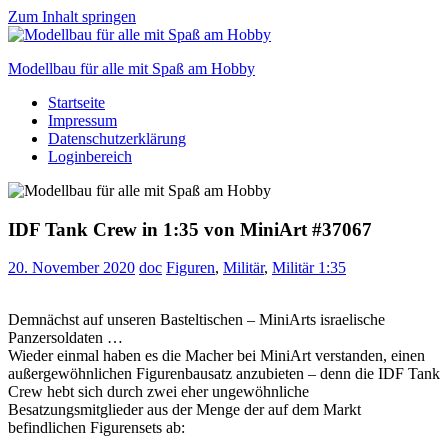
Zum Inhalt springen
Modellbau für alle mit Spaß am Hobby
Startseite
Scale
Impressum
modelling
Datenschutzerklärung
for
Loginbereich
everyone
to
enjoy
IDF Tank Crew in 1:35 von MiniArt #37067
20. November 2020
doc
Figuren
,
Militär
,
Militär 1:35
Demnächst auf unseren Basteltischen – MiniArts israelische
Panzersoldaten …
Wieder einmal haben es die Macher bei MiniArt verstanden, einen
außergewöhnlichen Figurenbausatz anzubieten – denn die IDF Tank
Crew hebt sich durch zwei eher ungewöhnliche
Besatzungsmitglieder aus der Menge der auf dem Markt
befindlichen Figurensets ab: