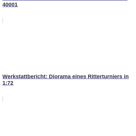
40001
Werkstattbericht: Diorama eines Ritterturniers in
1:72