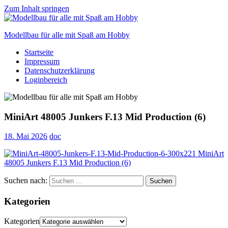
Zum Inhalt springen
Modellbau für alle mit Spaß am Hobby
Startseite
Scale
Impressum
modelling
Datenschutzerklärung
for
Loginbereich
everyone
to
enjoy
MiniArt 48005 Junkers F.13 Mid Production (6)
18. Mai 2026
doc
Suchen nach:
Suchen
Kategorien
Kategorien