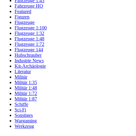
Fahrzeuge 1:43
Fahrzeuge HO
Featured
Figuren
Flugzeuge
Flugzeuge 1:100
Flugzeuge 1:32
Flugzeuge 1:48
Flugzeuge 1:72
Flugzeuge 144
Hubschrauber
Industrie News
Kit-Archäologie
Literatur
Militär
Militär 1:35
Militär 1:48
Militär 1:72
Militär 1:87
Schiffe
Sci-Fi
Sonstiges
Wargaming
Werkzeug