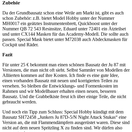
Zubehör
Da der Grundbausatz schon eine Weile am Markt ist, gibt es auch
schon Zubehör: z.B. bietet Model Hobby unter der Nummer
MH0017 ein geätztes Instrumentenbrett, Quickboost unter der
Nummer QB 72 543 Resinsitze, Eduard unter 72401 ein Ätzteilset
und unter CX144 Masken für das Academy-Modell. Die sollte auch
passen. Special Mask bietet unter M72038 auch Abdeckmasken für
Cockpit und Räder.
Fazit
Für unter 25 € bekommt man einen schönen Bausatz der Ju 87 mit
Versionen, die man nicht oft sieht. Selbst Sammler von Modellen der
Alliierten kommen auf ihre Kosten. Ich finde es eine gute Idee,
einen vorhanden Bausatz mit neuen und korrigierten Teilen zu
versehen. So bleiben die Entwicklungs- und Formenkosten im
Rahmen und wir Modellbauer erhalten einen neuen, besseren
Bausatz. Und die Grabbelkiste freut ich über einige Teile, die nicht
gebraucht werden.
Und noch ein Tipp zum Schluss: Special Hobby kündigt mit dem
Bausatz SH72458 „Junkers Ju 87D-5/N Night Attack Stukas“ eine
Version an, die mit Flammendämpfern ausgerüstet waren. Diese sind
nicht auf dem neuen Spritzling X zu finden sind. Wir dürfen also