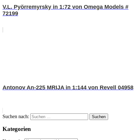
V.L. Pyörremyrsky in 1:72 von Omega Models #
72199
Antonov An-225 MRIJA in 1:144 von Revell 04958
Suchen nach:
Suchen
Kategorien