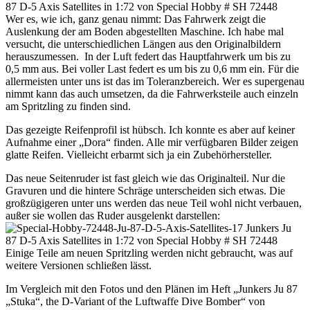
Wer es, wie ich, ganz genau nimmt: Das Fahrwerk zeigt die
Auslenkung der am Boden abgestellten Maschine. Ich habe mal
versucht, die unterschiedlichen Längen aus den Originalbildern
herauszumessen. In der Luft federt das Hauptfahrwerk um bis zu
0,5 mm aus. Bei voller Last federt es um bis zu 0,6 mm ein. Für die
allermeisten unter uns ist das im Toleranzbereich. Wer es supergenau
nimmt kann das auch umsetzen, da die Fahrwerksteile auch einzeln
am Spritzling zu finden sind.
Das gezeigte Reifenprofil ist hübsch. Ich konnte es aber auf keiner
Aufnahme einer „Dora“ finden. Alle mir verfügbaren Bilder zeigen
glatte Reifen. Vielleicht erbarmt sich ja ein Zubehörhersteller.
Das neue Seitenruder ist fast gleich wie das Originalteil. Nur die
Gravuren und die hintere Schräge unterscheiden sich etwas. Die
großzügigeren unter uns werden das neue Teil wohl nicht verbauen,
außer sie wollen das Ruder ausgelenkt darstellen:
Einige Teile am neuen Spritzling werden nicht gebraucht, was auf
weitere Versionen schließen lässt.
Im Vergleich mit den Fotos und den Plänen im Heft „Junkers Ju 87
„Stuka“, the D-Variant of the Luftwaffe Dive Bomber“ von