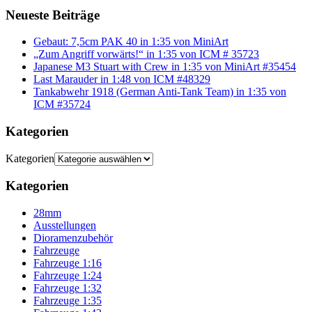
Neueste Beiträge
Gebaut: 7,5cm PAK 40 in 1:35 von MiniArt
„Zum Angriff vorwärts!“ in 1:35 von ICM # 35723
Japanese M3 Stuart with Crew in 1:35 von MiniArt #35454
Last Marauder in 1:48 von ICM #48329
Tankabwehr 1918 (German Anti-Tank Team) in 1:35 von
ICM #35724
Kategorien
Kategorien
Kategorien
28mm
Ausstellungen
Dioramenzubehör
Fahrzeuge
Fahrzeuge 1:16
Fahrzeuge 1:24
Fahrzeuge 1:32
Fahrzeuge 1:35