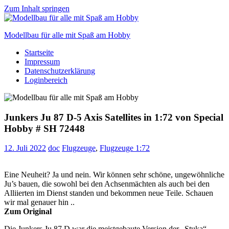
Zum Inhalt springen
Modellbau für alle mit Spaß am Hobby
Startseite
Scale
Impressum
modelling
Datenschutzerklärung
for
Loginbereich
everyone
to
enjoy
Junkers Ju 87 D-5 Axis Satellites in 1:72 von Special
Hobby # SH 72448
12. Juli 2022
doc
Flugzeuge
,
Flugzeuge 1:72
Eine Neuheit? Ja und nein. Wir können sehr schöne, ungewöhnliche
Ju’s bauen, die sowohl bei den Achsenmächten als auch bei den
Alliierten im Dienst standen und bekommen neue Teile. Schauen
wir mal genauer hin ..
Zum Original
Die Junkers Ju 87 D war die meistgebaute Version der „Stuka“.