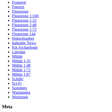
Featured
Figuren
Flugzeuge
Flugzeuge 1:100
Flugzeuge 1:32
Flugzeuge 1:48
Flugzeuge 1:72
Flugzeuge 144
Hubschrauber
Industrie News
Kit-Archäologie
Literatur
Militär
Militär 1:35
Militär 1:48
Militär 1:72
Militär 1:87
Schiffe
Sci-Fi
Sonstiges
Wargaming
Werkzeug
Meta