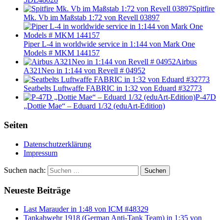
Spitfire
Mk. Vb im Maßstab 1:72 von Revell 03897
Piper L-4 in worldwide service in 1:144 von Mark One
Models # MKM 144157
Airbus
A321Neo in 1:144 von Revell # 04952
Seatbelts Luftwaffe FABRIC in 1:32 von Eduard #32773
P-47D
„Dottie Mae“ – Eduard 1/32 (eduArt-Edition)
Seiten
Datenschutzerklärung
Impressum
Suchen nach:
Suchen
Neueste Beiträge
Last Marauder in 1:48 von ICM #48329
Tankabwehr 1918 (German Anti-Tank Team) in 1:35 von