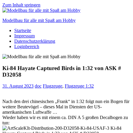
Zum Inhalt springen
Modellbau für alle mit Spaß am Hobby
Startseite
Scale
Impressum
modelling
Datenschutzerklärung
for
Loginbereich
everyone
to
enjoy
Ki-84 Hayate Captured Birds in 1:32 von ASK #
D32058
31. August 2023
doc
Flugzeuge
,
Flugzeuge 1:32
Nach den drei chinesischen „Frank“ in 1:32 folgt nun ein Bogen für
weitere Beutevögel – dieses Mal in Diensten der US-
amerikanischen Luftwaffe …
Wieder haben wir es mit einem ca. DIN A 5 großen Decalbogen zu
tun: