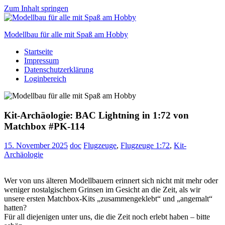
Zum Inhalt springen
Modellbau für alle mit Spaß am Hobby
Startseite
Scale
Impressum
modelling
Datenschutzerklärung
for
Loginbereich
everyone
to
enjoy
Kit-Archäologie: BAC Lightning in 1:72 von
Matchbox #PK-114
15. November 2025
doc
Flugzeuge
,
Flugzeuge 1:72
,
Kit-
Archäologie
Wer von uns älteren Modellbauern erinnert sich nicht mit mehr oder
weniger nostalgischem Grinsen im Gesicht an die Zeit, als wir
unsere ersten Matchbox-Kits „zusammengeklebt“ und „angemalt“
hatten?
Für all diejenigen unter uns, die die Zeit noch erlebt haben – bitte