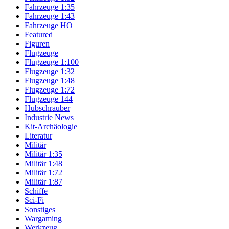
Fahrzeuge 1:35
Fahrzeuge 1:43
Fahrzeuge HO
Featured
Figuren
Flugzeuge
Flugzeuge 1:100
Flugzeuge 1:32
Flugzeuge 1:48
Flugzeuge 1:72
Flugzeuge 144
Hubschrauber
Industrie News
Kit-Archäologie
Literatur
Militär
Militär 1:35
Militär 1:48
Militär 1:72
Militär 1:87
Schiffe
Sci-Fi
Sonstiges
Wargaming
Werkzeug