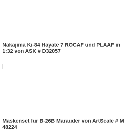
Nakajima Ki-84 Hayate 7 ROCAF und PLAAF in
1:32 von ASK # D32057
Maskenset für B-26B Marauder von ArtScale # M
48224