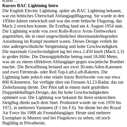
schön …
Kurzes BAC Lightning Intro
Die English Electric Lightning, später als BAC Lightning bekannt,
war ein britisches Überschall Abfangjagdflugzeug. Sie wurde in den
1950er-Jahren entwickelt und war das erste britische Flugzeug, das
Mach 2 erreichen konnte. Ihr Erstflug fand am 4. August 1954 statt.
Die Lightning wurde von zwei Rolls-Royce Avon-Triebwerken
angetrieben, die in einer ungewöhnlichen übereinanderliegenden
Anordnung im Rumpf montiert waren. Dieses Design verlieh ihr
eine außergewöhnliche Steigleistung und hohe Geschwindigkeit.
Die maximale Geschwindigkeit lag bei etwa 2.450 km/h (Mach 2,3)
in großer Höhe. Die Dienstgipfelhöhe betrug rund 18.000 Meter,
was sie zu einem effektiven Abfangjäger gegen sowjetische Bomber
machte. Die Bewaffnung bestand aus zwei 30-mm-Aden-Kanonen
und zwei Firestreak- oder Red Top-Luft-Luft-Raketen. Die
Lightning hatte jedoch eine relativ kurze Reichweite von nur etwa
800 Kilometern. Sie verfügte über ein Ferranti-AI.23-Radar, das zur
Zielerfassung diente. Der Pilot saß in einem stark gepfeilten
Doppeldeltaflügel-Design, das für hohe Geschwindigkeiten
optimiert war. Die Lightning war bekannt für ihren senkrechten
Steigflug direkt nach dem Start. Produziert wurde sie von 1959 bis
1972, in mehreren Varianten (F.1 bis F.6). Sie diente bei der Royal
Air Force bis 1988 als Frontabfangjäger. Heute sind mehrere
Exemplare in Museen und bei Flugshows zu sehen, oft noch
flugfähig in Privatbesitz.