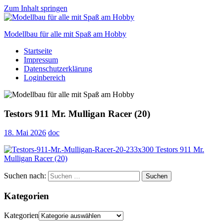
Zum Inhalt springen
Modellbau für alle mit Spaß am Hobby
Startseite
Scale
Impressum
modelling
Datenschutzerklärung
for
Loginbereich
everyone
to
enjoy
Testors 911 Mr. Mulligan Racer (20)
18. Mai 2026
doc
Suchen nach:
Suchen
Kategorien
Kategorien