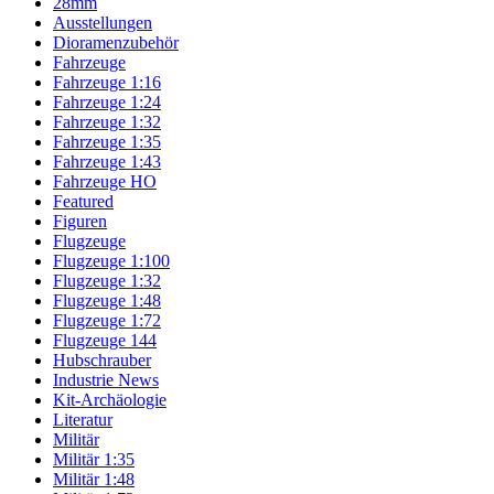
28mm
Ausstellungen
Dioramenzubehör
Fahrzeuge
Fahrzeuge 1:16
Fahrzeuge 1:24
Fahrzeuge 1:32
Fahrzeuge 1:35
Fahrzeuge 1:43
Fahrzeuge HO
Featured
Figuren
Flugzeuge
Flugzeuge 1:100
Flugzeuge 1:32
Flugzeuge 1:48
Flugzeuge 1:72
Flugzeuge 144
Hubschrauber
Industrie News
Kit-Archäologie
Literatur
Militär
Militär 1:35
Militär 1:48