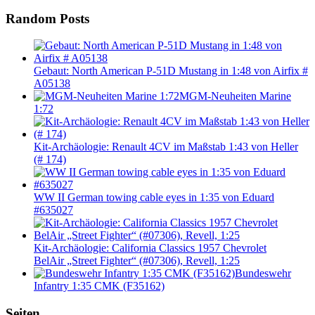
Random Posts
Gebaut: North American P-51D Mustang in 1:48 von Airfix #
A05138
MGM-Neuheiten Marine
1:72
Kit-Archäologie: Renault 4CV im Maßstab 1:43 von Heller
(# 174)
WW II German towing cable eyes in 1:35 von Eduard
#635027
Kit-Archäologie: California Classics 1957 Chevrolet
BelAir „Street Fighter“ (#07306), Revell, 1:25
Bundeswehr
Infantry 1:35 CMK (F35162)
Seiten