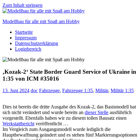
Zum Inhalt springen
Modellbau für alle mit Spaß am Hobby
Startseite
Scale
Impressum
modelling
Datenschutzerklärung
for
Loginbereich
everyone
to
enjoy
‚Kozak-2‘ State Border Guard Service of Ukraine in
1:35 von ICM #35016
13. Juni 2024
doc
Fahrzeuge
,
Fahrzeuge 1:35
,
Militär
,
Militär 1:35
Dies ist bereits die dritte Ausgabe des Kozak-2, das Basismodell hat
sich nicht verändert und wurde bereits an
dieser Stelle
ausführlich
vorgestellt. Ebenfalls haben wir zu diesem tollen Bausatz einen
Werkstattbericht
veröffentlicht …
Im Vergleich zum Ausgangsmodell wurde lediglich die
Hauptbewaffnung geändert und es stehen fünf Markierungsoptionen