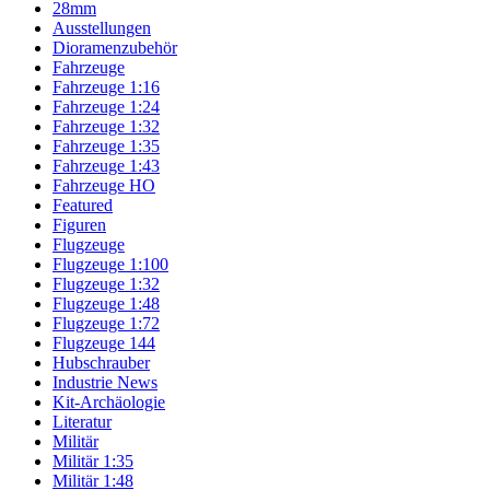
28mm
Ausstellungen
Dioramenzubehör
Fahrzeuge
Fahrzeuge 1:16
Fahrzeuge 1:24
Fahrzeuge 1:32
Fahrzeuge 1:35
Fahrzeuge 1:43
Fahrzeuge HO
Featured
Figuren
Flugzeuge
Flugzeuge 1:100
Flugzeuge 1:32
Flugzeuge 1:48
Flugzeuge 1:72
Flugzeuge 144
Hubschrauber
Industrie News
Kit-Archäologie
Literatur
Militär
Militär 1:35
Militär 1:48