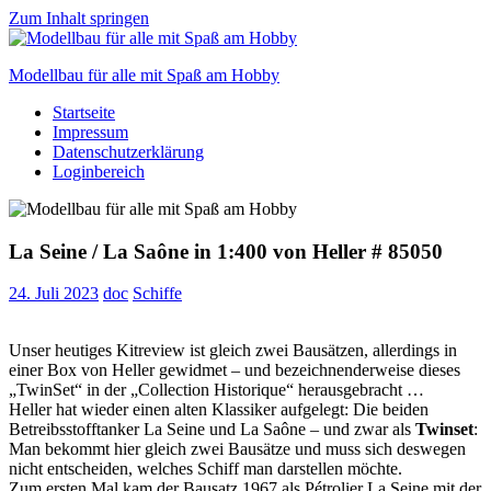
Zum Inhalt springen
Modellbau für alle mit Spaß am Hobby
Startseite
Scale
Impressum
modelling
Datenschutzerklärung
for
Loginbereich
everyone
to
enjoy
La Seine / La Saône in 1:400 von Heller # 85050
24. Juli 2023
doc
Schiffe
Unser heutiges Kitreview ist gleich zwei Bausätzen, allerdings in
einer Box von Heller gewidmet – und bezeichnenderweise dieses
„TwinSet“ in der „Collection Historique“ herausgebracht …
Heller hat wieder einen alten Klassiker aufgelegt: Die beiden
Betreibsstofftanker La Seine und La Saône – und zwar als
Twinset
:
Man bekommt hier gleich zwei Bausätze und muss sich deswegen
nicht entscheiden, welches Schiff man darstellen möchte.
Zum ersten Mal kam der Bausatz 1967 als Pétrolier La Seine mit der