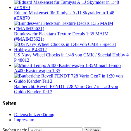
Eduard Maskenset für Tamiyas A-1J Skyraider in 1:48
#EX870
Bundeswehr Flecktarn Texture Decals 1:35 MAIM
(#MAIM35621)
US Navy Wheel Chocks in 1:48 von CMK / Special Hobby #
P 48012
Miniart Tempo
A400 Kastenwagen 1:35
Baubericht: Revell FENDT 728 Vario Gen7 in 1:20 von
Guido Kehder Teil 2
Seiten
Datenschutzerklärung
Impressum
Suchen nach:
Suchen