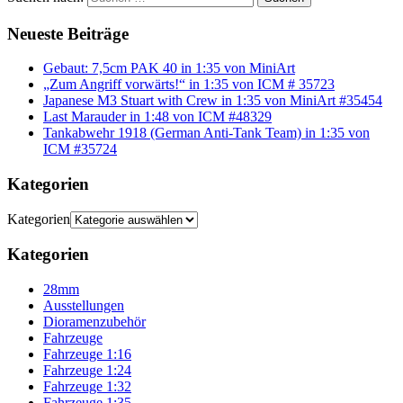
Neueste Beiträge
Gebaut: 7,5cm PAK 40 in 1:35 von MiniArt
„Zum Angriff vorwärts!“ in 1:35 von ICM # 35723
Japanese M3 Stuart with Crew in 1:35 von MiniArt #35454
Last Marauder in 1:48 von ICM #48329
Tankabwehr 1918 (German Anti-Tank Team) in 1:35 von
ICM #35724
Kategorien
Kategorien
Kategorien
28mm
Ausstellungen
Dioramenzubehör
Fahrzeuge
Fahrzeuge 1:16
Fahrzeuge 1:24
Fahrzeuge 1:32
Fahrzeuge 1:35