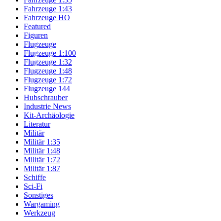
Fahrzeuge 1:43
Fahrzeuge HO
Featured
Figuren
Flugzeuge
Flugzeuge 1:100
Flugzeuge 1:32
Flugzeuge 1:48
Flugzeuge 1:72
Flugzeuge 144
Hubschrauber
Industrie News
Kit-Archäologie
Literatur
Militär
Militär 1:35
Militär 1:48
Militär 1:72
Militär 1:87
Schiffe
Sci-Fi
Sonstiges
Wargaming
Werkzeug