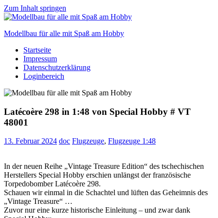
Zum Inhalt springen
Modellbau für alle mit Spaß am Hobby
Startseite
Scale
Impressum
modelling
Datenschutzerklärung
for
Loginbereich
everyone
to
enjoy
Latécoère 298 in 1:48 von Special Hobby # VT
48001
13. Februar 2024
doc
Flugzeuge
,
Flugzeuge 1:48
In der neuen Reihe „Vintage Treasure Edition“ des tschechischen
Herstellers Special Hobby erschien unlängst der französische
Torpedobomber Latécoère 298.
Schauen wir einmal in die Schachtel und lüften das Geheimnis des
„Vintage Treasure“ …
Zuvor nur eine kurze historische Einleitung – und zwar dank