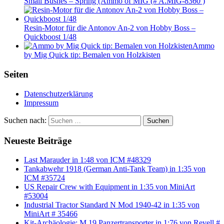
Small Bushes – Spring (Ammo of MIG (# A.MIG-8360 )
Resin-Motor für die Antonov An-2 von Hobby Boss –
Quickboost 1/48
Ammo
by Mig Quick tip: Bemalen von Holzkisten
Seiten
Datenschutzerklärung
Impressum
Suchen nach:
Suchen
Neueste Beiträge
Last Marauder in 1:48 von ICM #48329
Tankabwehr 1918 (German Anti-Tank Team) in 1:35 von
ICM #35724
US Repair Crew with Equipment in 1:35 von MiniArt
#53004
Industrial Tractor Standard N Mod 1940-42 in 1:35 von
MiniArt # 35466
Kit-Archäologie: M 19 Panzertransporter in 1:76 von Revell #