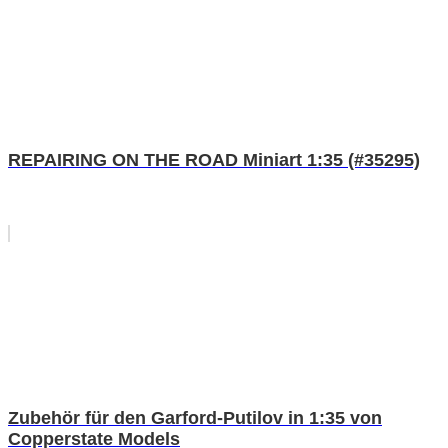
REPAIRING ON THE ROAD Miniart 1:35 (#35295)
Zubehör für den Garford-Putilov in 1:35 von
Copperstate Models