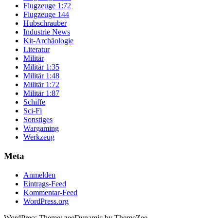
Flugzeuge 1:72
Flugzeuge 144
Hubschrauber
Industrie News
Kit-Archäologie
Literatur
Militär
Militär 1:35
Militär 1:48
Militär 1:72
Militär 1:87
Schiffe
Sci-Fi
Sonstiges
Wargaming
Werkzeug
Meta
Anmelden
Eintrags-Feed
Kommentar-Feed
WordPress.org
WordPress Theme: zeeDynamic by ThemeZee.