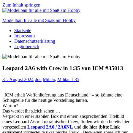
Zum Inhalt springen
Modellbau für alle mit Spaß am Hobby
Startseite
Scale
Impressum
modelling
Datenschutzerklärung
for
Loginbereich
everyone
to
enjoy
Leopard 2A6 with Crew in 1:35 von ICM #35013
31. August 2024
doc
Militär
,
Militär 1:35
„ICM erhält Waffenlieferung aus Deutschland“ – so könnte eine
Schlagzeile für die heutige Vorstellung lauten.
Warum?
Das werdet ihr gleich sehen …
Verpackt in einer stabilen Box mit einem ansprechenden Titelbild
eines Leopard A6 mit ukrainischer Crew, finden wir den bereits hier
vorgestellten
Leopard 2A6 / 2A6NL
und die
hier
(bitte Link
ergänzen)
vorgestellte ukrainische Crew
.
Deswegen spare ich mir