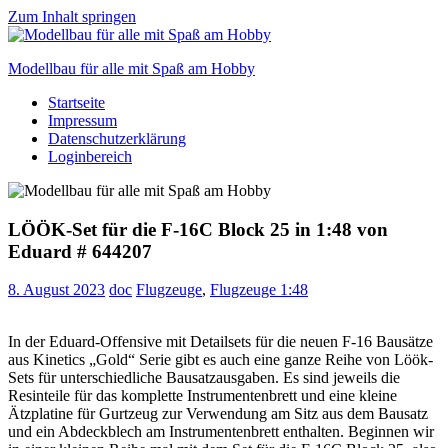
Zum Inhalt springen
Modellbau für alle mit Spaß am Hobby
Startseite
Scale
Impressum
modelling
Datenschutzerklärung
for
Loginbereich
everyone
to
enjoy
LÖÖK-Set für die F-16C Block 25 in 1:48 von
Eduard # 644207
8. August 2023
doc
Flugzeuge
,
Flugzeuge 1:48
In der Eduard-Offensive mit Detailsets für die neuen F-16 Bausätze
aus Kinetics „Gold“ Serie gibt es auch eine ganze Reihe von Löök-
Sets für unterschiedliche Bausatzausgaben. Es sind jeweils die
Resinteile für das komplette Instrumentenbrett und eine kleine
Ätzplatine für Gurtzeug zur Verwendung am Sitz aus dem Bausatz
und ein Abdeckblech am Instrumentenbrett enthalten. Beginnen wir