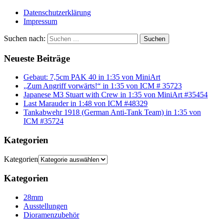
Datenschutzerklärung
Impressum
Suchen nach:
Suchen
Neueste Beiträge
Gebaut: 7,5cm PAK 40 in 1:35 von MiniArt
„Zum Angriff vorwärts!“ in 1:35 von ICM # 35723
Japanese M3 Stuart with Crew in 1:35 von MiniArt #35454
Last Marauder in 1:48 von ICM #48329
Tankabwehr 1918 (German Anti-Tank Team) in 1:35 von
ICM #35724
Kategorien
Kategorien
Kategorien
28mm
Ausstellungen
Dioramenzubehör