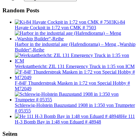
Random Posts
Ki-84
Hayate Cockpit in 1:72 von CMK # 7503
Harbor in the industrial age (Hafendiorama) – Meng „Warship
Builder“-Reihe
Werkstattbericht: ZIL 131 Emergency Truck in 1:35 von ICM
F-84F Thunderstreak Masken in 1:72 von Special Hobby #
M72049
Schleswig-Holstein Bauzustand 1908 in 1:350 von Trumpeter
# 05355
He 111
H-3 Bomb Bay in 1:48 von Eduard # 48948
Seiten