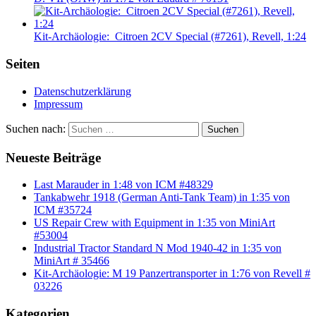
Kit-Archäologie: Citroen 2CV Special (#7261), Revell, 1:24
Seiten
Datenschutzerklärung
Impressum
Suchen nach:
Suchen
Neueste Beiträge
Last Marauder in 1:48 von ICM #48329
Tankabwehr 1918 (German Anti-Tank Team) in 1:35 von
ICM #35724
US Repair Crew with Equipment in 1:35 von MiniArt
#53004
Industrial Tractor Standard N Mod 1940-42 in 1:35 von
MiniArt # 35466
Kit-Archäologie: M 19 Panzertransporter in 1:76 von Revell #
03226
Kategorien