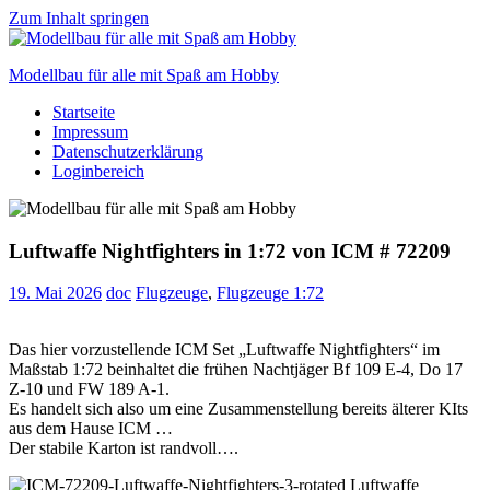
Zum Inhalt springen
Modellbau für alle mit Spaß am Hobby
Startseite
Scale
Impressum
modelling
Datenschutzerklärung
for
Loginbereich
everyone
to
enjoy
Luftwaffe Nightfighters in 1:72 von ICM # 72209
19. Mai 2026
doc
Flugzeuge
,
Flugzeuge 1:72
Das hier vorzustellende ICM Set „Luftwaffe Nightfighters“ im
Maßstab 1:72 beinhaltet die frühen Nachtjäger Bf 109 E-4, Do 17
Z-10 und FW 189 A-1.
Es handelt sich also um eine Zusammenstellung bereits älterer KIts
aus dem Hause ICM …
Der stabile Karton ist randvoll….