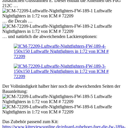
zusätzlichen Gussrahmen E. Dieser enthält die Antennen des FuG
212C …
… die Decals …
… und natürlich die abweichenden Lackieroptionen:
Der Vollständigkeit halber hier noch die abweichenden Seiten der
Bauanleitung:
Das Zubehör passend zum Kit:
https://www.kitreviewsonline.de/eduard-zubehoer-fuer-die-fw-189a-