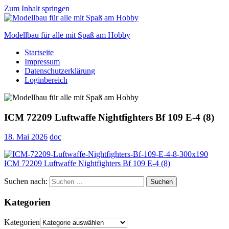
Zum Inhalt springen
Modellbau für alle mit Spaß am Hobby
Startseite
Scale
Impressum
modelling
Datenschutzerklärung
for
Loginbereich
everyone
to
enjoy
ICM 72209 Luftwaffe Nightfighters Bf 109 E-4 (8)
18. Mai 2026
doc
Suchen nach:
Suchen
Kategorien
Kategorien