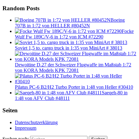
Random Posts
Boeing
707B in 1:72 von HELLER #80452N
Focke
Wulf Fw 189C/V-6 in 1:72 von ICM #72290
Soviet 1,5 to. cargo truck in 1:35 von MiniArt # 38013
Dewoitine D.27 der Schweizer Flugwaffe im Maßstab 1:72
von KORA Models KPK 72081
Pilatus PC-6 B2/H2 Turbo Porter in 1:48 von Heller #30410
Saeqeh-80 in
1:48 von AFV Club #48111
Seiten
Datenschutzerklärung
Impressum
Suchen nach: