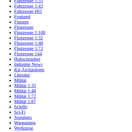
Fahrzeuge 1:35
Fahrzeuge 1:43
Fahrzeuge HO
Featured
Figuren
Flugzeuge
Flugzeuge 1:100
Flugzeuge 1:32
Flugzeuge 1:48
Flugzeuge 1:72
Flugzeuge 144
Hubschrauber
Industrie News
Kit-Archäologie
Literatur
Militär
Militär 1:35
Militär 1:48
Militär 1:72
Militär 1:87
Schiffe
Sci-Fi
Sonstiges
Wargaming
Werkzeug