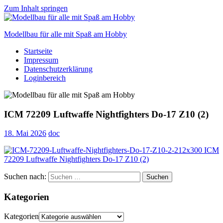
Zum Inhalt springen
Modellbau für alle mit Spaß am Hobby
Startseite
Scale
Impressum
modelling
Datenschutzerklärung
for
Loginbereich
everyone
to
enjoy
ICM 72209 Luftwaffe Nightfighters Do-17 Z10 (2)
18. Mai 2026
doc
Suchen nach:
Suchen
Kategorien
Kategorien