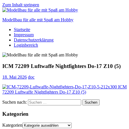
Zum Inhalt springen
Modellbau für alle mit Spaß am Hobby
Startseite
Scale
Impressum
modelling
Datenschutzerklärung
for
Loginbereich
everyone
to
enjoy
ICM 72209 Luftwaffe Nightfighters Do-17 Z10 (5)
18. Mai 2026
doc
Suchen nach:
Suchen
Kategorien
Kategorien