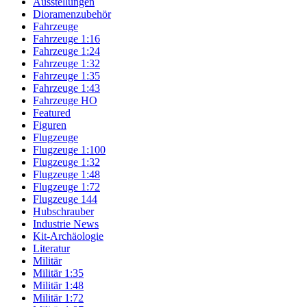
Ausstellungen
Dioramenzubehör
Fahrzeuge
Fahrzeuge 1:16
Fahrzeuge 1:24
Fahrzeuge 1:32
Fahrzeuge 1:35
Fahrzeuge 1:43
Fahrzeuge HO
Featured
Figuren
Flugzeuge
Flugzeuge 1:100
Flugzeuge 1:32
Flugzeuge 1:48
Flugzeuge 1:72
Flugzeuge 144
Hubschrauber
Industrie News
Kit-Archäologie
Literatur
Militär
Militär 1:35
Militär 1:48
Militär 1:72