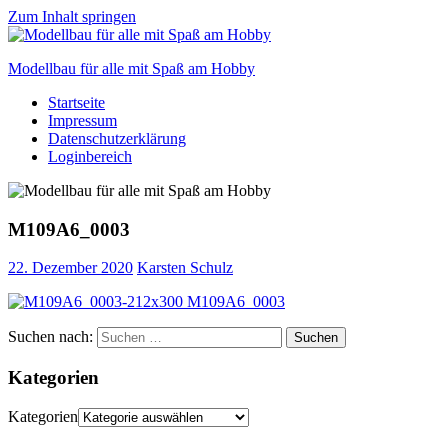
Zum Inhalt springen
Modellbau für alle mit Spaß am Hobby
Startseite
Scale
Impressum
modelling
Datenschutzerklärung
for
Loginbereich
everyone
to
enjoy
M109A6_0003
22. Dezember 2020
Karsten Schulz
Suchen nach:
Suchen
Kategorien
Kategorien