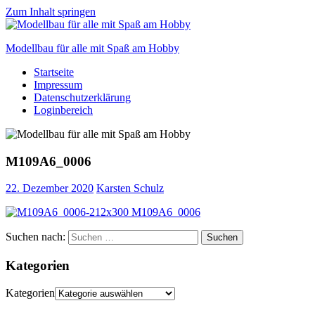
Zum Inhalt springen
Modellbau für alle mit Spaß am Hobby
Startseite
Scale
Impressum
modelling
Datenschutzerklärung
for
Loginbereich
everyone
to
enjoy
M109A6_0006
22. Dezember 2020
Karsten Schulz
Suchen nach:
Suchen
Kategorien
Kategorien