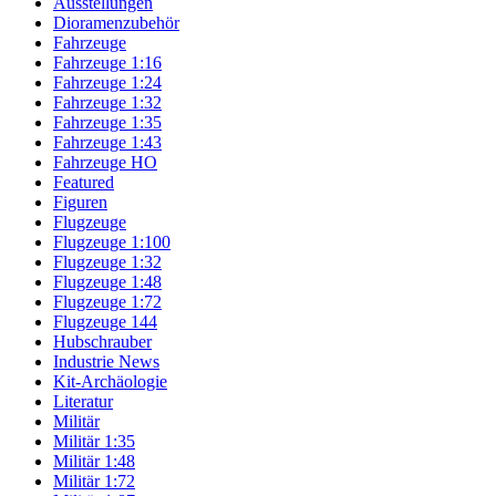
Ausstellungen
Dioramenzubehör
Fahrzeuge
Fahrzeuge 1:16
Fahrzeuge 1:24
Fahrzeuge 1:32
Fahrzeuge 1:35
Fahrzeuge 1:43
Fahrzeuge HO
Featured
Figuren
Flugzeuge
Flugzeuge 1:100
Flugzeuge 1:32
Flugzeuge 1:48
Flugzeuge 1:72
Flugzeuge 144
Hubschrauber
Industrie News
Kit-Archäologie
Literatur
Militär
Militär 1:35
Militär 1:48
Militär 1:72