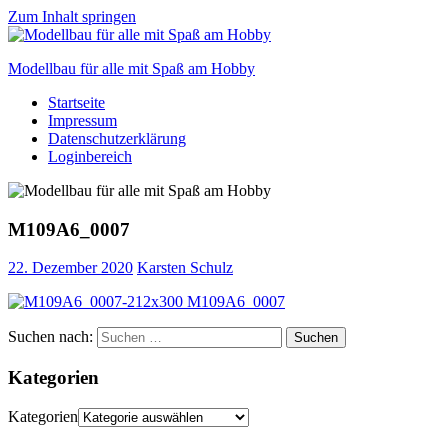
Zum Inhalt springen
Modellbau für alle mit Spaß am Hobby
Startseite
Scale
Impressum
modelling
Datenschutzerklärung
for
Loginbereich
everyone
to
enjoy
M109A6_0007
22. Dezember 2020
Karsten Schulz
Suchen nach:
Suchen
Kategorien
Kategorien